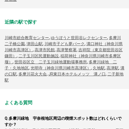
近隣の駅で探す
川崎市総合教育センター
,
ゆうぽうと世田谷レクセンター
,
多摩川
二子橋公園
,
津田山駅
,
川崎市子ども夢パーク
,
溝口神社（神奈川県
川崎市高津区）
,
高津市民館
,
高津警察署
,
吉祥院（東京都世田谷区
鎌田）
,
二子玉川区民運動施設
,
稲荷神社（神奈川県川崎市多摩区
堰）
,
世田谷区立 二子玉川緑地運動場事務所
,
多摩川緑地 二
子・久地地区
,
光明寺（神奈川県川崎市高津区）
,
久地駅
,
高津駅
,
溝
の口駅
,
多摩川花火大会
,
JR東日本ホテルメッツ 溝ノ口
,
二子新地
駅
よくある質問
Q.
多摩川緑地 宇奈根地区周辺の喫煙スポット数はどれくらいで
すか？