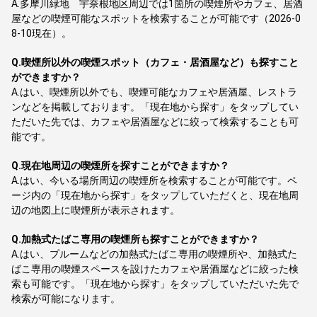
A.
多摩川緑地 宇奈根地区周辺では1箇所の喫煙所やカフェ、居酒
屋などの喫煙可能なスポットを検索することが可能です（2026-0
8-10現在）。
Q.
喫煙所以外の喫煙スポット（カフェ・居酒屋など）も探すこと
ができますか？
A.
はい、喫煙所以外でも、喫煙可能なカフェや居酒屋、レストラ
ンなどを掲載しております。「現在地から探す」をタップしてい
ただいた先では、カフェや居酒屋などに絞って検索することも可
能です。
Q.
現在地周辺の喫煙所を探すことができますか？
A.
はい、今いる場所周辺の喫煙所を検索することが可能です。ペ
ージ内の「現在地から探す」をタップしていただくと、現在地周
辺の地図上に喫煙所が表示されます。
Q.
加熱式たばこ専用の喫煙所も探すことができますか？
A.
はい、プルームなどの加熱式たばこ専用の喫煙所や、加熱式た
ばこ専用の喫煙スペースを設けたカフェや居酒屋などに絞った検
索も可能です。「現在地から探す」をタップしていただいた先で
検索が可能になります。