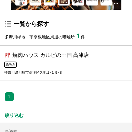
一覧から探す
1
多摩川緑地 宇奈根地区周辺の喫煙所:
件
焼肉ハウス カルビの王国 高津店
紙巻き
神奈川県川崎市高津区久地１-１９-８
1
絞り込む
居酒屋