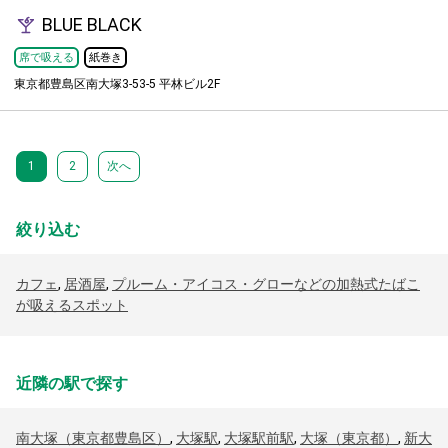
BLUE BLACK
席で吸える
紙巻き
東京都豊島区南大塚3-53-5 平林ビル2F
1
2
次へ
絞り込む
カフェ
,
居酒屋
,
プルーム・アイコス・グローなどの加熱式たばこ
が吸えるスポット
近隣の駅で探す
南大塚（東京都豊島区）
,
大塚駅
,
大塚駅前駅
,
大塚（東京都）
,
新大