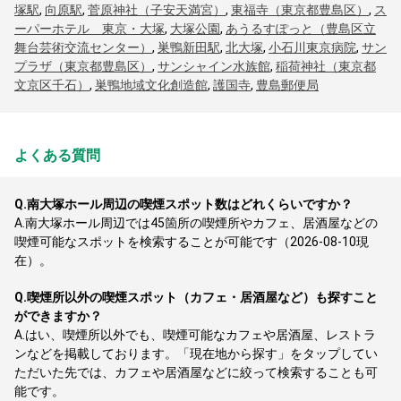
塚駅
,
向原駅
,
菅原神社（子安天満宮）
,
東福寺（東京都豊島区）
,
ス
ーパーホテル 東京・大塚
,
大塚公園
,
あうるすぽっと（豊島区立
舞台芸術交流センター）
,
巣鴨新田駅
,
北大塚
,
小石川東京病院
,
サン
プラザ（東京都豊島区）
,
サンシャイン水族館
,
稲荷神社（東京都
文京区千石）
,
巣鴨地域文化創造館
,
護国寺
,
豊島郵便局
よくある質問
Q.
南大塚ホール周辺の喫煙スポット数はどれくらいですか？
A.
南大塚ホール周辺では45箇所の喫煙所やカフェ、居酒屋などの
喫煙可能なスポットを検索することが可能です（2026-08-10現
在）。
Q.
喫煙所以外の喫煙スポット（カフェ・居酒屋など）も探すこと
ができますか？
A.
はい、喫煙所以外でも、喫煙可能なカフェや居酒屋、レストラ
ンなどを掲載しております。「現在地から探す」をタップしてい
ただいた先では、カフェや居酒屋などに絞って検索することも可
能です。