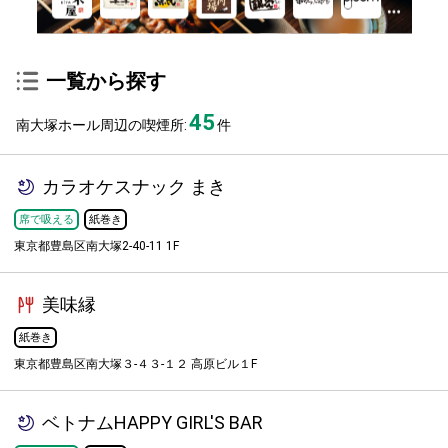
一覧から探す
45
南大塚ホール周辺の喫煙所:
件
カラオケスナック まき
席で吸える
紙巻き
東京都豊島区南大塚2-40-11 1F
美味縁
紙巻き
東京都豊島区南大塚３-４３-１２ 高原ビル１F
ベトナムHAPPY GIRL'S BAR