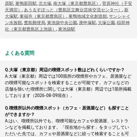
原駅
,
巣鴨新田駅
,
北大塚
,
南大塚（東京都豊島区）
,
菅原神社（子安
天満宮）
,
あうるすぽっと（豊島区立舞台芸術交流センター）
,
新
大塚駅
,
東福寺（東京都豊島区）
,
巣鴨地域文化創造館
,
サンシャイ
ン水族館
,
豊島郵便局
,
東池袋中央公園
,
庚申塚駅
,
大塚公園
,
稲荷神
社（東京都豊島区上池袋）
,
東池袋駅
よくある質問
Q.
大塚（東京都）周辺の喫煙スポット数はどれくらいですか？
A.
大塚（東京都）周辺では100箇所の喫煙所やカフェ、居酒屋など
の喫煙可能なスポットを検索することが可能です。カフェなどの
店舗を除いた喫煙所に関しては大塚（東京都）周辺では1箇所掲載
しております（2026-08-09現在）。
Q.
喫煙所以外の喫煙スポット（カフェ・居酒屋など）も探すこと
ができますか？
A.
はい、喫煙所以外でも、喫煙可能なカフェや居酒屋、レストラ
ンなどを掲載しております。「現在地から探す」をタップしてい
ただいた先では、カフェや居酒屋などに絞って検索することも可