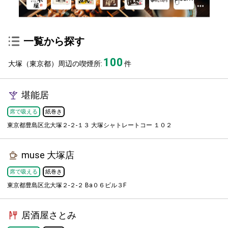
一覧から探す
100
大塚（東京都）周辺の喫煙所:
件
堪能居
席で吸える
紙巻き
東京都豊島区北大塚２-２-１３ 大塚シャトレートコー １０２
muse 大塚店
席で吸える
紙巻き
東京都豊島区北大塚２-２-２ Ba０６ビル３F
居酒屋さとみ