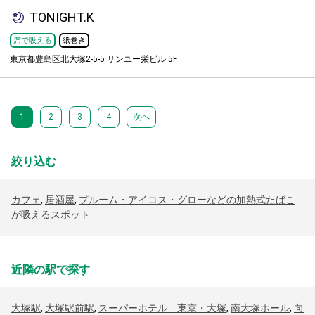
TONIGHT.K
席で吸える
紙巻き
東京都豊島区北大塚2-5-5 サンユー栄ビル 5F
1
2
3
4
次へ
絞り込む
カフェ
,
居酒屋
,
プルーム・アイコス・グローなどの加熱式たばこ
が吸えるスポット
近隣の駅で探す
大塚駅
,
大塚駅前駅
,
スーパーホテル 東京・大塚
,
南大塚ホール
,
向