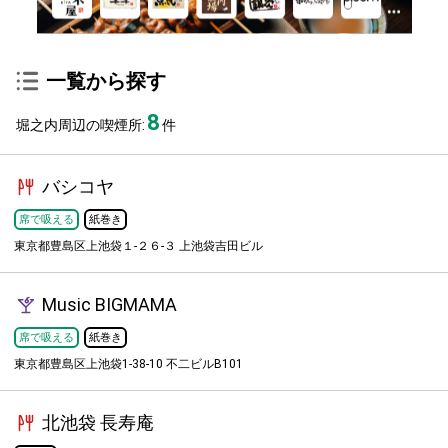
一覧から探す
8
堀之内周辺の喫煙所:
件
バシコヤ
席で吸える
紙巻き
東京都豊島区上池袋１-２６-３ 上池袋吉田ビル
Music BIGMAMA
席で吸える
紙巻き
東京都豊島区上池袋1-38-10 不二ビルB101
北池袋 長寿庵