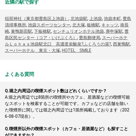
近隣の駅で探す
稲荷神社（東京都豊島区上池袋）
,
北池袋駅
,
上池袋
,
池袋本町
,
豊島
清掃事務所
,
池袋スポーツセンター
,
北大塚
,
板橋駅
,
キャッツ
,
南長
崎
,
巣鴨新田駅
,
下板橋駅
,
センチュリオンホテル池袋
,
庚申塚駅
,
豊
島区民センター（コア・いけぶくろ）
,
豊島郵便局
,
スーパーホテ
ルＬｏｈａｓ池袋駅北口 高濃度炭酸泉?ふくろうの湯?
,
西巣鴨駅
,
スーパーホテル 東京・大塚
,
HOTEL SMILE
よくある質問
Q.
堀之内周辺の喫煙スポット数はどれくらいですか？
A.
堀之内周辺では8箇所の喫煙所やカフェ、居酒屋などの喫煙可能
なスポットを検索することが可能です。カフェなどの店舗を除い
た喫煙所に関しては堀之内周辺では1箇所掲載しております（202
6-08-07現在）。
Q.
喫煙所以外の喫煙スポット（カフェ・居酒屋など）も探すこと
ができますか？