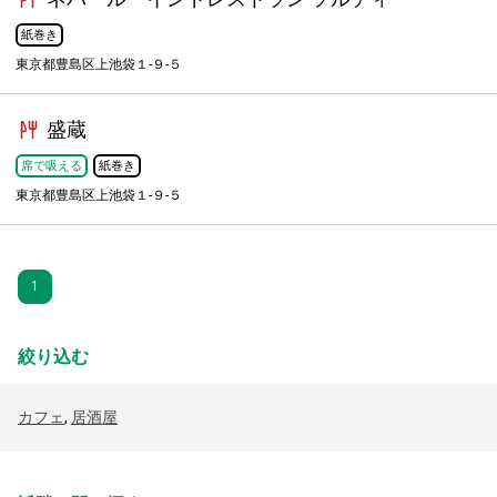
紙巻き
東京都豊島区上池袋１-９-５
盛蔵
席で吸える
紙巻き
東京都豊島区上池袋１-９-５
1
絞り込む
カフェ
,
居酒屋