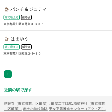
パンチ & ジュディ
席で吸える
紙巻き
東京都荒川区東尾久３-３０-５
はまゆう
席で吸える
紙巻き
東京都荒川区町屋２-９-１０
1
近隣の駅で探す
慈眼寺（東京都荒川区町屋）
,
町屋二丁目駅
,
稲荷神社（東京都荒
川区町屋）
,
赤土小学校前駅
,
男女平等推進センター（アクト21）
,