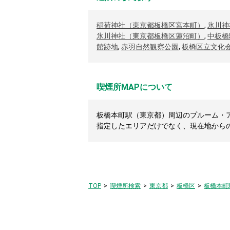
稲荷神社（東京都板橋区宮本町）
,
氷川神
氷川神社（東京都板橋区蓮沼町）
,
中板橋
館跡地
,
赤羽自然観察公園
,
板橋区立文化
喫煙所MAPについて
板橋本町駅（東京都）周辺のプルーム・ア
指定したエリアだけでなく、現在地から
TOP
喫煙所検索
東京都
板橋区
板橋本町