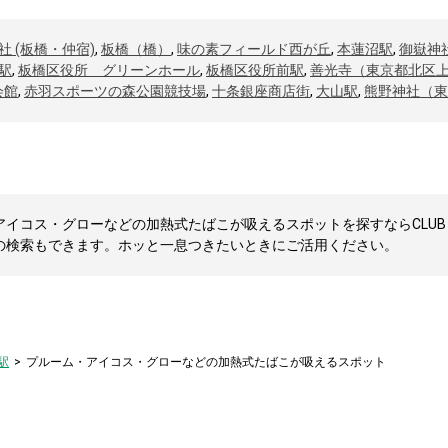
社 (板橋・仲宿)
,
板橋（橋）
,
味の素フィールド西が丘
,
本蓮沼駅
,
御嶽神
駅
,
板橋区役所 グリーンホール
,
板橋区役所前駅
,
善光寺（東京都北区
会館
,
赤羽スポーツの森公園競技場
,
十条銀座商店街
,
大山駅
,
熊野神社（東
イコス・グローなどの加熱式たばこが吸えるスポットを探すならCLUB 
の検索もできます。ホッと一息つきたいときにご活用ください。
駅
プルーム・アイコス・グローなどの加熱式たばこが吸えるスポット