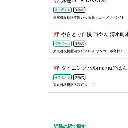
麻雀CLUB TAKATSU
席で吸える
加熱式
東京都板橋区本町37-5 板橋ビューグリーン 1F
やきとり自慢 西やん 清水町
喫煙ブース
加熱式
東京都板橋区清水町２０-４ サンコーポ島村１F
ダイニングバルmamaごはん
席で吸える
加熱式
東京都板橋区大和町６-１２
近隣の駅で探す