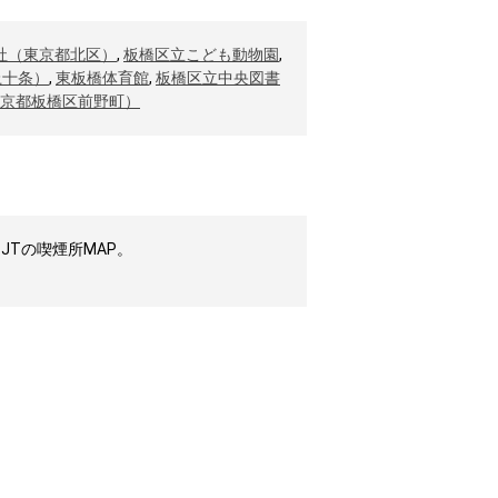
社（東京都北区）
,
板橋区立こども動物園
,
上十条）
,
東板橋体育館
,
板橋区立中央図書
京都板橋区前野町）
JTの喫煙所MAP。