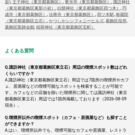
岩)
,
王子神社（東京都葛飾区）
,
東光寺（東京都葛飾区）
,
諏訪神社
（東京都葛飾区東新小岩）
,
白髭神社（東京都葛飾区四つ木）
,
円
成寺（東京都葛飾区）
,
法善寺（東京都葛飾区）
,
四ツ木駅
,
南蔵院
（東京都葛飾区立石）
,
かつしかシンフォニーヒルズ
,
葛飾区役所
,
葛飾区医師会館
,
稲荷神社（東京都葛飾区宝町）
よくある質問
Q.
諏訪神社（東京都葛飾区東立石）周辺の喫煙スポット数はどれ
くらいですか？
A.
諏訪神社（東京都葛飾区東立石）周辺では7箇所の喫煙所やカフ
ェ、居酒屋などの喫煙可能なスポットを検索することが可能で
す。カフェなどの店舗を除いた喫煙所に関しては諏訪神社（東京
都葛飾区東立石）周辺では1箇所掲載しております（2026-08-09
現在）。
Q.
喫煙所以外の喫煙スポット（カフェ・居酒屋など）も探すこと
ができますか？
A.
はい、喫煙所以外でも、喫煙可能なカフェや居酒屋、レストラ