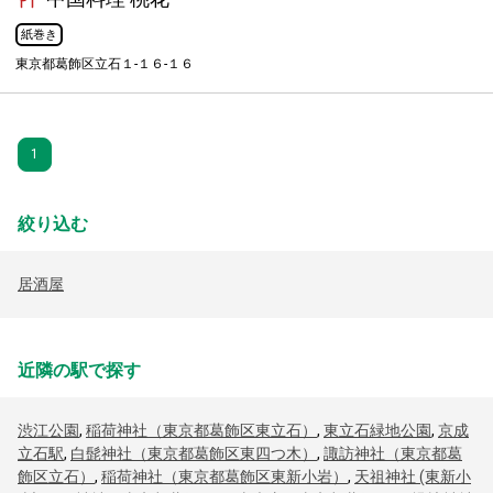
紙巻き
東京都葛飾区立石１-１６-１６
1
絞り込む
居酒屋
近隣の駅で探す
渋江公園
,
稲荷神社（東京都葛飾区東立石）
,
東立石緑地公園
,
京成
立石駅
,
白髭神社（東京都葛飾区東四つ木）
,
諏訪神社（東京都葛
飾区立石）
,
稲荷神社（東京都葛飾区東新小岩）
,
天祖神社 (東新小