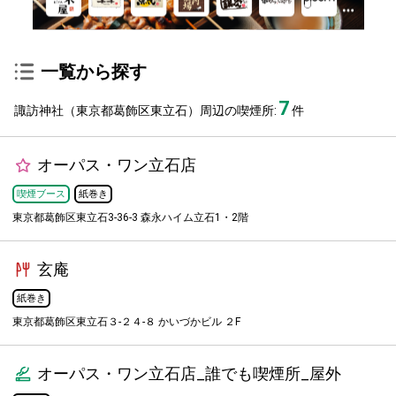
一覧から探す
7
諏訪神社（東京都葛飾区東立石）周辺の喫煙所:
件
オーパス・ワン立石店
喫煙ブース
紙巻き
東京都葛飾区東立石3-36-3 森永ハイム立石1・2階
玄庵
紙巻き
東京都葛飾区東立石３-２４-８ かいづかビル ２F
オーパス・ワン立石店_誰でも喫煙所_屋外