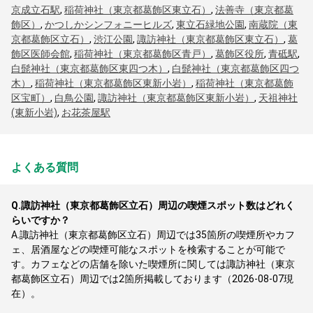
京成立石駅
,
稲荷神社（東京都葛飾区東立石）
,
法善寺（東京都葛
飾区）
,
かつしかシンフォニーヒルズ
,
東立石緑地公園
,
南蔵院（東
京都葛飾区立石）
,
渋江公園
,
諏訪神社（東京都葛飾区東立石）
,
葛
飾区医師会館
,
稲荷神社（東京都葛飾区青戸）
,
葛飾区役所
,
青砥駅
,
白髭神社（東京都葛飾区東四つ木）
,
白髭神社（東京都葛飾区四つ
木）
,
稲荷神社（東京都葛飾区東新小岩）
,
稲荷神社（東京都葛飾
区宝町）
,
白鳥公園
,
諏訪神社（東京都葛飾区東新小岩）
,
天祖神社
(東新小岩)
,
お花茶屋駅
よくある質問
Q.
諏訪神社（東京都葛飾区立石）周辺の喫煙スポット数はどれく
らいですか？
A.
諏訪神社（東京都葛飾区立石）周辺では35箇所の喫煙所やカフ
ェ、居酒屋などの喫煙可能なスポットを検索することが可能で
す。カフェなどの店舗を除いた喫煙所に関しては諏訪神社（東京
都葛飾区立石）周辺では2箇所掲載しております（2026-08-07現
在）。