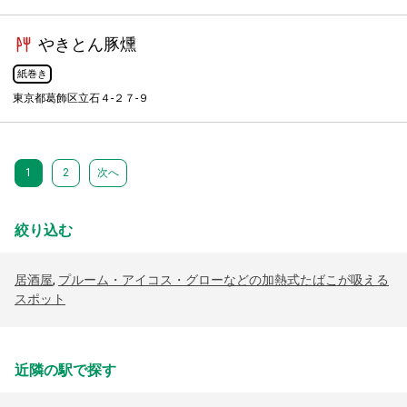
やきとん豚燻
紙巻き
東京都葛飾区立石４-２７-９
1
2
次へ
絞り込む
居酒屋
,
プルーム・アイコス・グローなどの加熱式たばこが吸える
スポット
近隣の駅で探す