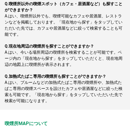
Q.
喫煙所以外の喫煙スポット（カフェ・居酒屋など）も探すこと
ができますか？
A.
はい、喫煙所以外でも、喫煙可能なカフェや居酒屋、レストラ
ンなどを掲載しております。「現在地から探す」をタップしてい
ただいた先では、カフェや居酒屋などに絞って検索することも可
能です。
Q.
現在地周辺の喫煙所を探すことができますか？
A.
はい、今いる場所周辺の喫煙所を検索することが可能です。ペ
ージ内の「現在地から探す」をタップしていただくと、現在地周
辺の地図上に喫煙所が表示されます。
Q.
加熱式たばこ専用の喫煙所も探すことができますか？
A.
はい、プルームなどの加熱式たばこ専用の喫煙所や、加熱式た
ばこ専用の喫煙スペースを設けたカフェや居酒屋などに絞った検
索も可能です。「現在地から探す」をタップしていただいた先で
検索が可能になります。
喫煙所MAPについて