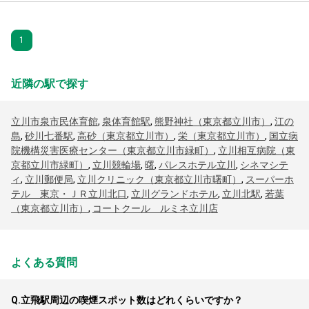
1
近隣の駅で探す
立川市泉市民体育館
,
泉体育館駅
,
熊野神社（東京都立川市）
,
江の
島
,
砂川七番駅
,
高砂（東京都立川市）
,
栄（東京都立川市）
,
国立病
院機構災害医療センター（東京都立川市緑町）
,
立川相互病院（東
京都立川市緑町）
,
立川競輪場
,
曙
,
パレスホテル立川
,
シネマシテ
ィ
,
立川郵便局
,
立川クリニック（東京都立川市曙町）
,
スーパーホ
テル 東京・ＪＲ立川北口
,
立川グランドホテル
,
立川北駅
,
若葉
（東京都立川市）
,
コートクール ルミネ立川店
よくある質問
Q.
立飛駅周辺の喫煙スポット数はどれくらいですか？