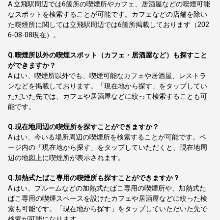
A.
立飛駅周辺では6箇所の喫煙所やカフェ、居酒屋などの喫煙可能
なスポットを検索することが可能です。カフェなどの店舗を除い
た喫煙所に関しては立飛駅周辺では6箇所掲載しております（202
6-08-08現在）。
Q.
喫煙所以外の喫煙スポット（カフェ・居酒屋など）も探すこと
ができますか？
A.
はい、喫煙所以外でも、喫煙可能なカフェや居酒屋、レストラ
ンなどを掲載しております。「現在地から探す」をタップしてい
ただいた先では、カフェや居酒屋などに絞って検索することも可
能です。
Q.
現在地周辺の喫煙所を探すことができますか？
A.
はい、今いる場所周辺の喫煙所を検索することが可能です。ペ
ージ内の「現在地から探す」をタップしていただくと、現在地周
辺の地図上に喫煙所が表示されます。
Q.
加熱式たばこ専用の喫煙所も探すことができますか？
A.
はい、プルームなどの加熱式たばこ専用の喫煙所や、加熱式た
ばこ専用の喫煙スペースを設けたカフェや居酒屋などに絞った検
索も可能です。「現在地から探す」をタップしていただいた先で
検索が可能になります。