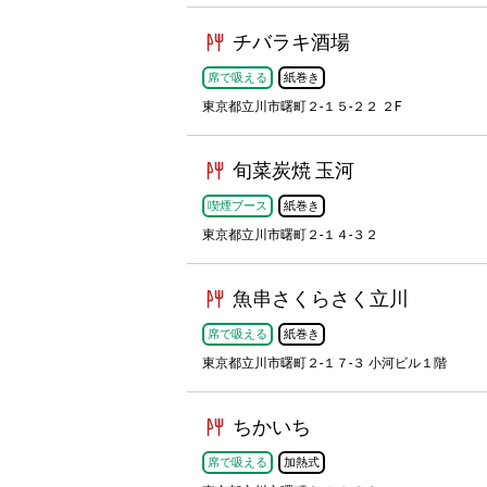
チバラキ酒場
席で吸える
紙巻き
東京都立川市曙町２-１５-２２ ２F
旬菜炭焼 玉河
喫煙ブース
紙巻き
東京都立川市曙町２-１４-３２
魚串さくらさく立川
席で吸える
紙巻き
東京都立川市曙町２-１７-３ 小河ビル１階
ちかいち
席で吸える
加熱式