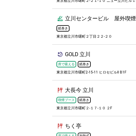
東京都立川市曙町２-２１-１０ ニュー立川ビル１
立川センタービル 屋外喫煙
紙巻き
東京都立川市曙町２丁目２２-２０
GOLD 立川
席で吸える
紙巻き
東京都立川市曙町2-15-11 ヒロセビルⅡ B1F
大長今 立川
喫煙ブース
紙巻き
東京都立川市曙町２-１７-１０ ２F
ちく亭
席で吸える
加熱式