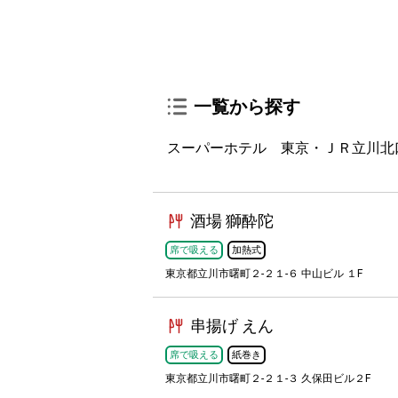
一覧から探す
スーパーホテル 東京・ＪＲ立川北
酒場 獅酔陀
席で吸える
加熱式
東京都立川市曙町２-２１-６ 中山ビル １F
串揚げ えん
席で吸える
紙巻き
東京都立川市曙町２-２１-３ 久保田ビル２F