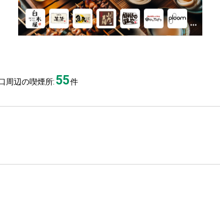
55
口周辺の喫煙所:
件