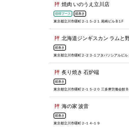
焼肉 いのうえ立川店
喫煙ブース
紙巻き
東京都立川市曙町２-１５-２１ 尾崎ビル B１F
北海道ジンギスカン ラムと
紙巻き
東京都立川市曙町２-２３-１フタバソシアルビル
炙り焼き 石炉端
紙巻き
東京都立川市曙町２-１５-２０ 三多摩労働会館 B
海の家 波音
紙巻き
東京都立川市曙町２-１４-１９