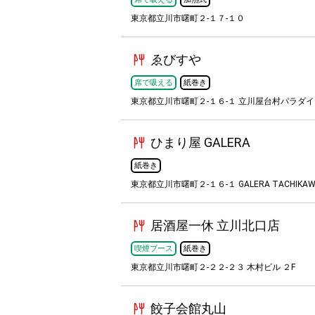
東京都立川市曙町２-１７-１０
ゑびすや
席で吸える
紙巻き
東京都立川市曙町２-１６-１ 立川屋台村パラダ
ひまり屋 GALERA
紙巻き
東京都立川市曙町２-１６-１ GALERA TACHIKA
居酒屋一休 立川北口店
喫煙ブース
紙巻き
東京都立川市曙町２-２２-２３ 木村ビル ２F
餃子会館丸山