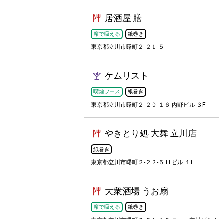
居酒屋 膳
席で吸える
紙巻き
東京都立川市曙町２-２１-５
ケムリスト
喫煙ブース
紙巻き
東京都立川市曙町２-２０-１６ 内野ビル ３F
やきとり処 大舞 立川店
紙巻き
東京都立川市曙町２-２２-５ I I ビル １F
大衆酒場 うお扇
席で吸える
紙巻き