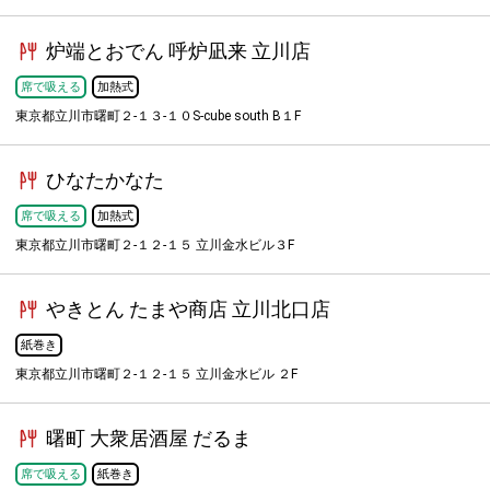
炉端とおでん 呼炉凪来 立川店
席で吸える
加熱式
東京都立川市曙町２-１３-１０S-cube south B１F
ひなたかなた
席で吸える
加熱式
東京都立川市曙町２-１２-１５ 立川金水ビル３F
やきとん たまや商店 立川北口店
紙巻き
東京都立川市曙町２-１２-１５ 立川金水ビル ２F
曙町 大衆居酒屋 だるま
席で吸える
紙巻き