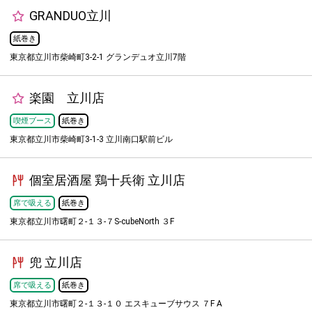
GRANDUO立川
紙巻き
東京都立川市柴崎町3-2-1 グランデュオ立川7階
楽園 立川店
喫煙ブース
紙巻き
東京都立川市柴崎町3-1-3 立川南口駅前ビル
個室居酒屋 鶏十兵衛 立川店
席で吸える
紙巻き
東京都立川市曙町２-１３-７S-cubeNorth ３F
兜 立川店
席で吸える
紙巻き
東京都立川市曙町２-１３-１０ エスキューブサウス ７F A