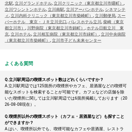
北駅
,
立川グランドホテル
,
立川クリニック（東京都立川市曙町）
,
立川ワシントンホテル
,
立川南駅
,
立川アーバンホテル
,
シネマシテ
ィ
,
立川内科クリニック（東京都立川市柴崎町）
,
立川郵便局
,
スー
パーホテル 東京・ＪＲ立川北口
,
パレスホテル立川
,
柴崎（東京
都立川市）
,
川野病院（東京都立川市錦町）
,
ホテル日航立川 東
京
,
立川ホテル
,
立川相互病院（東京都立川市緑町）
,
立川中央病院
（東京都立川市柴崎町）
,
立川市子ども未来センター
よくある質問
Q.
立川駅周辺の喫煙スポット数はどれくらいですか？
A.
立川駅周辺では125箇所の喫煙所やカフェ、居酒屋などの喫煙可
能なスポットを検索することが可能です。カフェなどの店舗を除
いた喫煙所に関しては立川駅周辺では6箇所掲載しております（20
26-08-08現在）。
Q.
喫煙所以外の喫煙スポット（カフェ・居酒屋など）も探すこと
ができますか？
A.
はい、喫煙所以外でも、喫煙可能なカフェや居酒屋、レストラ