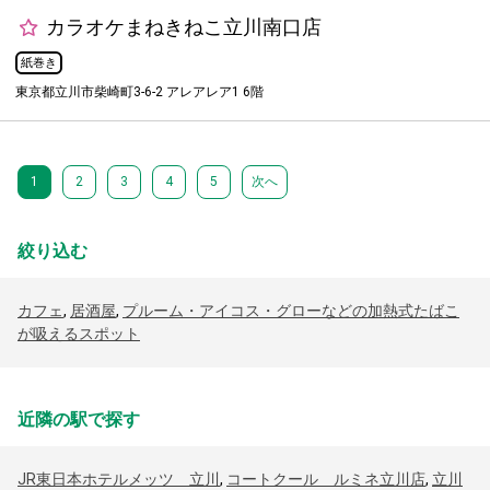
カラオケまねきねこ立川南口店
紙巻き
東京都立川市柴崎町3-6-2 アレアレア1 6階
1
2
3
4
5
次へ
絞り込む
カフェ
,
居酒屋
,
プルーム・アイコス・グローなどの加熱式たばこ
が吸えるスポット
近隣の駅で探す
JR東日本ホテルメッツ 立川
,
コートクール ルミネ立川店
,
立川