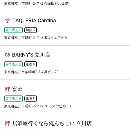
東京都立川市曙町２-７-２久保田ビル１階
TAQUERIA Cantina
席で吸える
加熱式
東京都立川市曙町２-７-３ Kスクエアビル
BARNY'S 立川店
席で吸える
紙巻き
東京都立川市柴崎町3-3-4 英ビル2F
宴邸
席で吸える
紙巻き
東京都立川市曙町２-７-２０ カメヤビル ６F
居酒屋行くなら俺んちこい 立川店