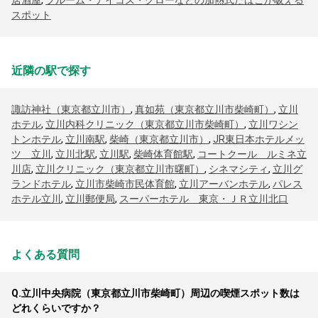
居酒屋
,
プルーム・アイコス・グローなどの加熱式たばこが吸える
スポット
近隣の駅で探す
諏訪神社（東京都立川市）
,
真如苑（東京都立川市柴崎町）
,
立川
ホテル
,
立川内科クリニック（東京都立川市柴崎町）
,
立川ワシン
トンホテル
,
立川南駅
,
柴崎（東京都立川市）
,
JR東日本ホテルメッ
ツ 立川
,
立川北駅
,
立川駅
,
柴崎体育館駅
,
コートクール ルミネ立
川店
,
立川クリニック（東京都立川市曙町）
,
シネマシティ
,
立川グ
ランドホテル
,
立川市柴崎市民体育館
,
立川アーバンホテル
,
パレス
ホテル立川
,
立川郵便局
,
スーパーホテル 東京・ＪＲ立川北口
よくある質問
Q.
立川中央病院（東京都立川市柴崎町）周辺の喫煙スポット数は
どれくらいですか？