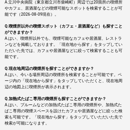
A.
立川中央病院（東京都立川市柴崎町）周辺では20箇所の喫煙所
やカフェ、居酒屋などの喫煙可能なスポットを検索することが可
能です（2026-08-09現在）。
Q.
喫煙所以外の喫煙スポット（カフェ・居酒屋など）も探すこと
ができますか？
A.
はい、喫煙所以外でも、喫煙可能なカフェや居酒屋、レストラ
ンなどを掲載しております。「現在地から探す」をタップしてい
ただいた先では、カフェや居酒屋などに絞って検索することも可
能です。
Q.
現在地周辺の喫煙所を探すことができますか？
A.
はい、今いる場所周辺の喫煙所を検索することが可能です。ペ
ージ内の「現在地から探す」をタップしていただくと、現在地周
辺の地図上に喫煙所が表示されます。
Q.
加熱式たばこ専用の喫煙所も探すことができますか？
A.
はい、プルームなどの加熱式たばこ専用の喫煙所や、加熱式た
ばこ専用の喫煙スペースを設けたカフェや居酒屋などに絞った検
索も可能です。「現在地から探す」をタップしていただいた先で
検索が可能になります。