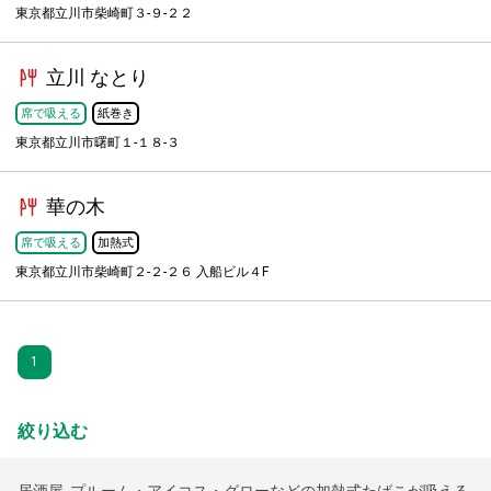
東京都立川市柴崎町３-９-２２
立川 なとり
席で吸える
紙巻き
東京都立川市曙町１-１８-３
華の木
席で吸える
加熱式
東京都立川市柴崎町２-２-２６ 入船ビル４F
1
絞り込む