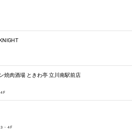
 KNIGHT
ン焼肉酒場 ときわ亭 立川南駅前店
４F
３・４F