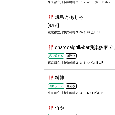
東京都立川市柴崎町３-７-２４山三第一ビル２F
焼鳥 かもしや
紙巻き
東京都立川市柴崎町２-３-３ 林ビル１F
charcoalgrill&bar我楽多家 
席で吸える
紙巻き
東京都立川市柴崎町２-３-３ 林ビルB１F
料神
喫煙ブース
紙巻き
東京都立川市柴崎町２-３-３ MSTビル ２F
竹や