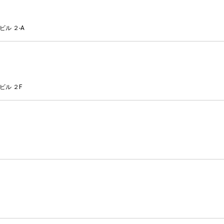
ル ２-A
ビル ２F