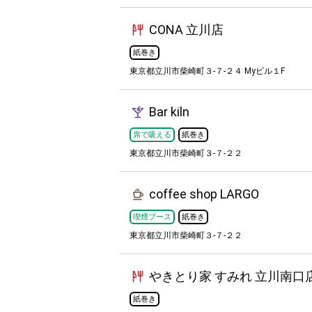
CONA 立川店
紙巻き
東京都立川市柴崎町３-７-２４ Myビル１F
Bar kiln
席で吸える
紙巻き
東京都立川市柴崎町３-７-２２
coffee shop LARGO
喫煙ブース
紙巻き
東京都立川市柴崎町３-７-２２
やきとり家 すみれ 立川南口
紙巻き