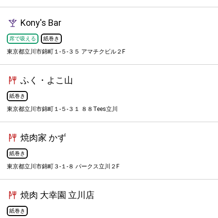
Kony's Bar
席で吸える
紙巻き
東京都立川市錦町１-５-３５ アマチクビル２F
ふく・よこ山
紙巻き
東京都立川市錦町１-５-３１ ８８Tees立川
焼肉家 かず
紙巻き
東京都立川市錦町３-１-８ パークス立川２F
焼肉 大幸園 立川店
紙巻き