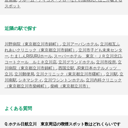
居酒屋
,
プルーム・アイコス・グローなどの加熱式たばこが吸える
スポット
近隣の駅で探す
川野病院（東京都立川市錦町）
,
立川アーバンホテル
,
立川相互ふ
れあいクリニック（東京都立川市錦町）
,
立川市子ども未来センタ
ー
,
たましんRISURUホール
,
スーパーホテル 東京・ＪＲ立川北口
,
コートクール ルミネ立川店
,
立川グランドホテル
,
立川市役所
,
立
川病院（東京都立川市錦町）
,
西国立駅
,
JR東日本ホテルメッツ
立川
,
立川郵便局
,
立川クリニック（東京都立川市曙町）
,
立川駅
,
立
川南駅
,
シネマシティ
,
立川ワシントンホテル
,
立川内科クリニック
（東京都立川市柴崎町）
,
柴崎（東京都立川市）
よくある質問
Q.
ホテル日航立川 東京周辺の喫煙スポット数はどれくらいです