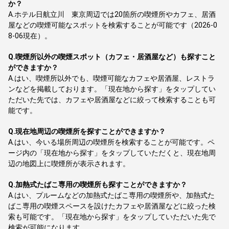
か？
A.
ホテル日航立川 東京周辺では20箇所の喫煙所やカフェ、居酒
屋などの喫煙可能なスポットを検索することが可能です（2026-0
8-06現在）。
Q.
喫煙所以外の喫煙スポット（カフェ・居酒屋など）も探すこと
ができますか？
A.
はい、喫煙所以外でも、喫煙可能なカフェや居酒屋、レストラ
ンなどを掲載しております。「現在地から探す」をタップしてい
ただいた先では、カフェや居酒屋などに絞って検索することも可
能です。
Q.
現在地周辺の喫煙所を探すことができますか？
A.
はい、今いる場所周辺の喫煙所を検索することが可能です。ペ
ージ内の「現在地から探す」をタップしていただくと、現在地周
辺の地図上に喫煙所が表示されます。
Q.
加熱式たばこ専用の喫煙所も探すことができますか？
A.
はい、プルームなどの加熱式たばこ専用の喫煙所や、加熱式た
ばこ専用の喫煙スペースを設けたカフェや居酒屋などに絞った検
索も可能です。「現在地から探す」をタップしていただいた先で
検索が可能になります。