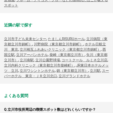
居酒屋
,
プルーム・アイコス・グローなどの加熱式たばこが吸える
スポット
近隣の駅で探す
立川市子ども未来センター
,
たましんRISURUホール
,
立川病院（東
京都立川市錦町）
,
川野病院（東京都立川市錦町）
,
ホテル日航立
川 東京
,
立川相互ふれあいクリニック（東京都立川市錦町）
,
西
国立駅
,
立川アーバンホテル
,
柴崎（東京都立川市）
,
矢川（東京都
立川市）
,
立川南駅
,
立川公園野球場
,
コートクール ルミネ立川店
,
立川内科クリニック（東京都立川市柴崎町）
,
JR東日本ホテルメッ
ツ 立川
,
立川ワシントンホテル
,
錦（東京都立川市）
,
立川駅
,
スー
パーホテル 東京・ＪＲ立川北口
,
立川グランドホテル
よくある質問
Q.
立川市役所周辺の喫煙スポット数はどれくらいですか？