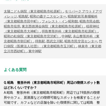
太陽こども病院（東京都昭島市松原町）
,
モリパーク アウトドアヴ
ィレッジ
,
昭島駅
,
昭和の森テニスセンター
,
昭島駅前耳鼻咽喉科
（東京都昭島市田中町）
,
フォレスト・イン昭和館
,
昭島市民会館
,
昭島市役所
,
東京西徳洲会病院（東京都昭島市松原町）
,
稲荷神社
（東京都昭島市大神町）
,
拝島整形外科（東京都昭島市松原町）
,
昭和の杜病院（東京都昭島市宮沢町）
,
中神駅
,
永山整形外科（東
京都昭島市朝日町）
,
拝島駅
,
西武立川駅
,
昭島市民交流センター
,
竹
口病院（医療法人社団）（東京都昭島市玉川町）
,
林泉寺（東京都
立川市西砂町）
,
東中神駅
よくある質問
Q.
昭島 整形外科（東京都昭島市昭和町）周辺の喫煙スポット数
はどれくらいですか？
A.
昭島 整形外科（東京都昭島市昭和町）周辺では19箇所の喫煙
所やカフェ、居酒屋などの喫煙可能なスポットを検索することが
可能です。カフェなどの店舗を除いた喫煙所に関しては昭島 整