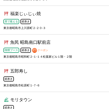
福楽じぃじぃ焼
席で吸える
紙巻き
東京都昭島市上川原町２-２０-３
魚民 昭島南口駅前店
喫煙ブース
紙巻き
クーポン
東京都昭島市昭和町２-１-１４松葉家ビル１階・２階
五郎寿し
紙巻き
東京都昭島市松原町１-７-６
モリタウン
紙巻き