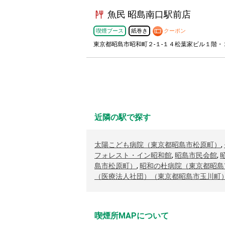
魚民 昭島南口駅前店
喫煙ブース
紙巻き
クーポン
東京都昭島市昭和町２-１-１４松葉家ビル１階・
近隣の駅で探す
太陽こども病院（東京都昭島市松原町）
,
フォレスト・イン昭和館
,
昭島市民会館
,
島市松原町）
,
昭和の杜病院（東京都昭島
（医療法人社団）（東京都昭島市玉川町
喫煙所MAPについて