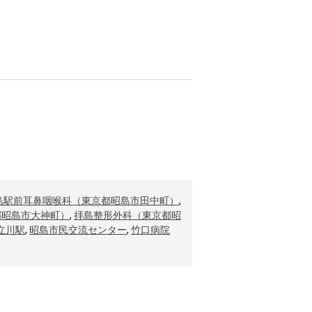
島駅前耳鼻咽喉科（東京都昭島市田中町）
,
都昭島市大神町）
,
拝島整形外科（東京都昭
立川駅
,
昭島市民交流センター
,
竹口病院