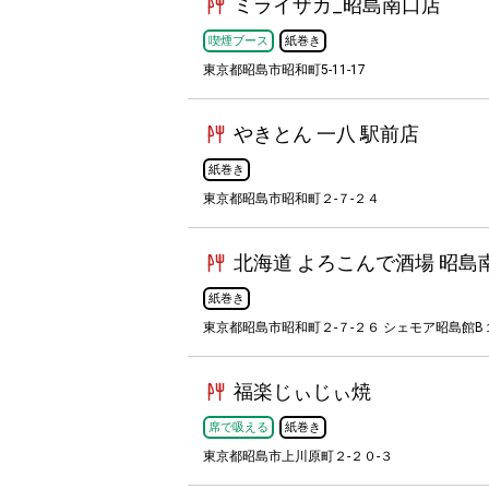
ミライザカ_昭島南口店
喫煙ブース
紙巻き
東京都昭島市昭和町5-11-17
やきとん 一八 駅前店
紙巻き
東京都昭島市昭和町２-７-２４
北海道 よろこんで酒場 昭島
紙巻き
東京都昭島市昭和町２-７-２６ シェモア昭島館B
福楽じぃじぃ焼
席で吸える
紙巻き
東京都昭島市上川原町２-２０-３