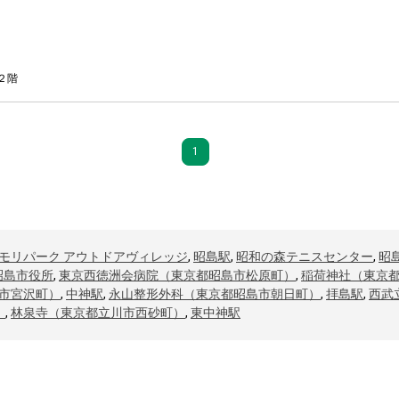
２階
1
モリパーク アウトドアヴィレッジ
,
昭島駅
,
昭和の森テニスセンター
,
昭
昭島市役所
,
東京西徳洲会病院（東京都昭島市松原町）
,
稲荷神社（東京
市宮沢町）
,
中神駅
,
永山整形外科（東京都昭島市朝日町）
,
拝島駅
,
西武
）
,
林泉寺（東京都立川市西砂町）
,
東中神駅