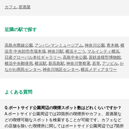
カフェ
,
居酒屋
近隣の駅で探す
高島水際線公園
,
アンパンマンミュージアム
,
神奈川公園
,
青木橋
,
横
浜市 中央卸売市場本場
,
神奈川駅
,
横浜そごう
,
マルイシティ横浜
,
日産グローバル本社ギャラリー
,
高島中央公園
,
原鉄道模型博物館
,
横浜中央郵便局
,
横浜駅
,
新高島駅
,
神奈川警察署
,
若草
,
アソビル
,
か
ながわ県民センター
,
神奈川地区センター
,
横浜メディアタワー
よくある質問
Q.
ポートサイド公園周辺の喫煙スポット数はどれくらいですか？
A.
ポートサイド公園周辺では20箇所の喫煙所やカフェ、居酒屋な
どの喫煙可能なスポットを検索することが可能です。カフェなど
の店舗を除いた喫煙所に関してはポートサイド公園周辺では7箇所