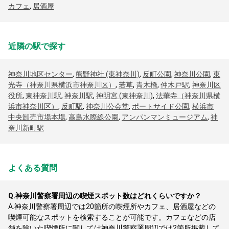
カフェ
,
居酒屋
近隣の駅で探す
神奈川地区センター
,
熊野神社 (東神奈川)
,
反町公園
,
神奈川公園
,
東
光寺（神奈川県横浜市神奈川区）
,
若草
,
青木橋
,
仲木戸駅
,
神奈川区
役所
,
東神奈川駅
,
神奈川駅
,
神明宮 (東神奈川)
,
法華寺（神奈川県横
浜市神奈川区）
,
反町駅
,
神奈川公会堂
,
ポートサイド公園
,
横浜市
中央卸売市場本場
,
高島水際線公園
,
アンパンマンミュージアム
,
神
奈川新町駅
よくある質問
Q.
神奈川警察署周辺の喫煙スポット数はどれくらいですか？
A.
神奈川警察署周辺では20箇所の喫煙所やカフェ、居酒屋などの
喫煙可能なスポットを検索することが可能です。カフェなどの店
舗を除いた喫煙所に関しては神奈川警察署周辺では2箇所掲載して