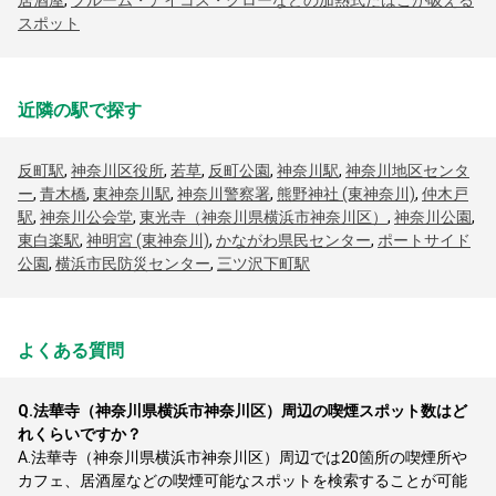
居酒屋
,
プルーム・アイコス・グローなどの加熱式たばこが吸える
スポット
近隣の駅で探す
反町駅
,
神奈川区役所
,
若草
,
反町公園
,
神奈川駅
,
神奈川地区センタ
ー
,
青木橋
,
東神奈川駅
,
神奈川警察署
,
熊野神社 (東神奈川)
,
仲木戸
駅
,
神奈川公会堂
,
東光寺（神奈川県横浜市神奈川区）
,
神奈川公園
,
東白楽駅
,
神明宮 (東神奈川)
,
かながわ県民センター
,
ポートサイド
公園
,
横浜市民防災センター
,
三ツ沢下町駅
よくある質問
Q.
法華寺（神奈川県横浜市神奈川区）周辺の喫煙スポット数はど
れくらいですか？
A.
法華寺（神奈川県横浜市神奈川区）周辺では20箇所の喫煙所や
カフェ、居酒屋などの喫煙可能なスポットを検索することが可能