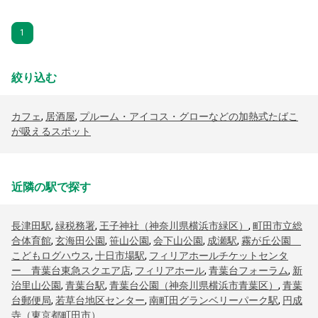
1
絞り込む
カフェ
,
居酒屋
,
プルーム・アイコス・グローなどの加熱式たばこ
が吸えるスポット
近隣の駅で探す
長津田駅
,
緑税務署
,
王子神社（神奈川県横浜市緑区）
,
町田市立総
合体育館
,
玄海田公園
,
笹山公園
,
会下山公園
,
成瀬駅
,
霧が丘公園
こどもログハウス
,
十日市場駅
,
フィリアホールチケットセンタ
ー 青葉台東急スクエア店
,
フィリアホール
,
青葉台フォーラム
,
新
治里山公園
,
青葉台駅
,
青葉台公園（神奈川県横浜市青葉区）
,
青葉
台郵便局
,
若草台地区センター
,
南町田グランベリーパーク駅
,
円成
寺（東京都町田市）