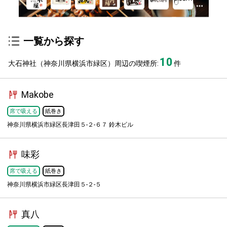
一覧から探す
10
大石神社（神奈川県横浜市緑区）周辺の喫煙所:
件
Makobe
席で吸える
紙巻き
神奈川県横浜市緑区長津田５-２-６７ 鈴木ビル
味彩
席で吸える
紙巻き
神奈川県横浜市緑区長津田５-２-５
真八