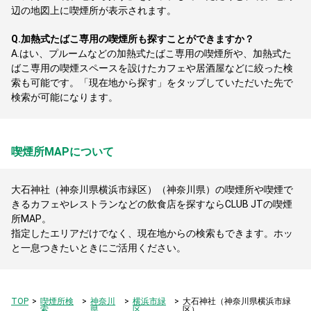
辺の地図上に喫煙所が表示されます。
Q.
加熱式たばこ専用の喫煙所も探すことができますか？
A.
はい、プルームなどの加熱式たばこ専用の喫煙所や、加熱式た
ばこ専用の喫煙スペースを設けたカフェや居酒屋などに絞った検
索も可能です。「現在地から探す」をタップしていただいた先で
検索が可能になります。
喫煙所MAPについて
大石神社（神奈川県横浜市緑区）（神奈川県）の喫煙所や喫煙で
きるカフェやレストランなどの飲食店を探すならCLUB JTの喫煙
所MAP。
指定したエリアだけでなく、現在地からの検索もできます。ホッ
と一息つきたいときにご活用ください。
TOP
喫煙所検
神奈川
横浜市緑
大石神社（神奈川県横浜市緑
索
県
区
区）