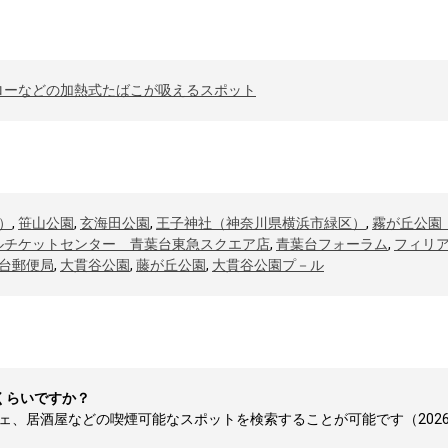
ローなどの加熱式たばこが吸えるスポット
）
,
笹山公園
,
玄海田公園
,
王子神社（神奈川県横浜市緑区）
,
霧が丘公園
ルチケットセンター 青葉台東急スクエア店
,
青葉台フォーラム
,
フィリ
台郵便局
,
大貫谷公園
,
藤が丘公園
,
大貫谷公園プ－ル
くらいですか？
、居酒屋などの喫煙可能なスポットを検索することが可能です（2026-0