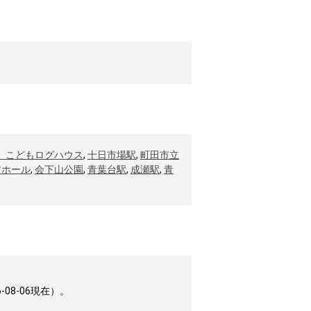
 こどもログハウス
,
十日市場駅
,
町田市立
アホール
,
会下山公園
,
青葉台駅
,
成瀬駅
,
青
8-06現在）。