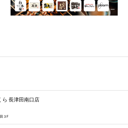
くら 長津田南口店
田３F