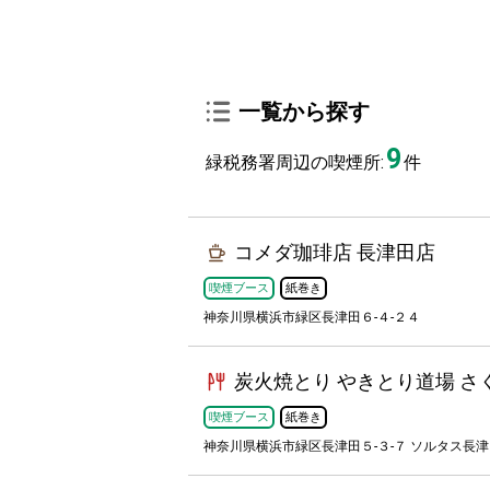
一覧から探す
9
緑税務署周辺の喫煙所:
件
コメダ珈琲店 長津田店
喫煙ブース
紙巻き
神奈川県横浜市緑区長津田６-４-２４
炭火焼とり やきとり道場 さ
喫煙ブース
紙巻き
神奈川県横浜市緑区長津田５-３-７ ソルタス長津