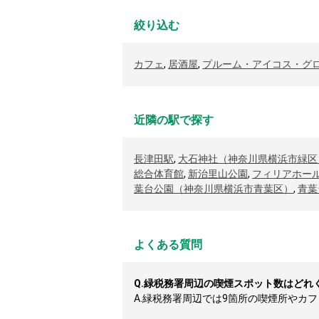
絞り込む
カフェ
,
居酒屋
,
プルーム・アイコス・グ
近隣の駅で探す
長津田駅
,
大石神社（神奈川県横浜市緑区
総合体育館
,
新治里山公園
,
フィリアホー
葉台公園（神奈川県横浜市青葉区）
,
青葉
よくある質問
Q.
緑税務署周辺の喫煙スポット数はどれ
A.
緑税務署周辺では9箇所の喫煙所やカフェ