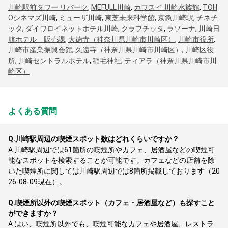
川崎駅前タワー リバーク
,
MEFULL川崎
,
カワスイ 川崎水族館
,
TOH
Oシネマズ川崎
,
ミューザ川崎
,
東芝未来科学館
,
京急川崎駅
,
チネチ
ッタ
,
ダイワロイネットホテル川崎
,
クラブチッタ
,
ラゾーナ
,
川崎日
航ホテル 販売課
,
大徳寺（神奈川県川崎市川崎区）
,
川崎市役所
,
川崎市産業振興会館
,
久遠寺（神奈川県川崎市川崎区）
,
川崎区役
所
,
川崎セントラルホテル
,
稲毛神社
,
ティアラ（神奈川県川崎市川
崎区）
よくある質問
Q.
川崎駅周辺の喫煙スポット数はどれくらいですか？
A.
川崎駅周辺では61箇所の喫煙所やカフェ、居酒屋などの喫煙可
能なスポットを検索することが可能です。カフェなどの店舗を除
いた喫煙所に関しては川崎駅周辺では8箇所掲載しております（20
26-08-09現在）。
Q.
喫煙所以外の喫煙スポット（カフェ・居酒屋など）も探すこと
ができますか？
A.
はい、喫煙所以外でも、喫煙可能なカフェや居酒屋、レストラ