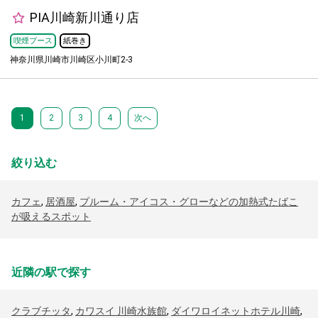
PIA川崎新川通り店
喫煙ブース
紙巻き
神奈川県川崎市川崎区小川町2-3
1
2
3
4
次へ
絞り込む
カフェ
,
居酒屋
,
プルーム・アイコス・グローなどの加熱式たばこ
が吸えるスポット
近隣の駅で探す
クラブチッタ
,
カワスイ 川崎水族館
,
ダイワロイネットホテル川崎
,