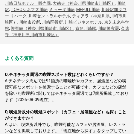
川崎日航ホテル 販売課
,
大徳寺（神奈川県川崎市川崎区）
,
川崎
駅
,
TOHOシネマズ川崎
,
ミューザ川崎
,
MEFULL川崎
,
川崎駅前タワ
ー リバーク
,
川崎セントラルホテル
,
ティアラ（神奈川県川崎市川
崎区）
,
川崎市役所
,
川崎区役所
,
川崎ビジネスホテル
,
東芝未来科学
館
,
迎賓館（神奈川県川崎市川崎区）
,
京急川崎駅
,
川崎警察署
,
久遠
寺（神奈川県川崎市川崎区）
よくある質問
Q.
チネチッタ周辺の喫煙スポット数はどれくらいですか？
A.
チネチッタ周辺では91箇所の喫煙所やカフェ、居酒屋などの喫
煙可能なスポットを検索することが可能です。カフェなどの店舗
を除いた喫煙所に関してはチネチッタ周辺では7箇所掲載しており
ます（2026-08-09現在）。
Q.
喫煙所以外の喫煙スポット（カフェ・居酒屋など）も探すこと
ができますか？
A.
はい、喫煙所以外でも、喫煙可能なカフェや居酒屋、レストラ
ンなどを掲載しております。「現在地から探す」をタップしてい