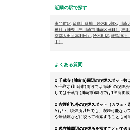
近隣の駅で探す
東門前駅
,
多摩川緑地 鈴木町地区
,
川崎
神社（神奈川県川崎市川崎区田町）
,
神明
京都大田区本羽田）
,
鈴木町駅
,
厳島神社
中）
よくある質問
Q.
千蔵寺 (川崎市)周辺の喫煙スポット
A.
千蔵寺 (川崎市)周辺では4箇所の喫
しては千蔵寺 (川崎市)周辺では1箇所掲載し
Q.
喫煙所以外の喫煙スポット（カフェ・
A.
はい、喫煙所以外でも、喫煙可能なカ
や居酒屋などに絞って検索することも可
Q.
現在地周辺の喫煙所を探すことができ