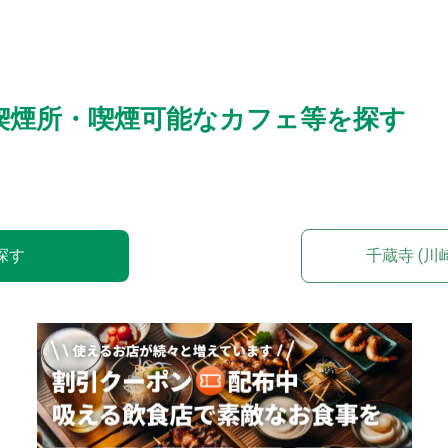
の喫煙所・喫煙可能なカフェ等を探す
探す
千蔵寺 (川