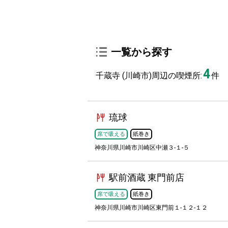
一覧から探す
4
千蔵寺 (川崎市)周辺の喫煙所:
件
琉球
席で吸える
紙巻き
神奈川県川崎市川崎区中瀬３-１-５
駅前酒蔵 東門前店
席で吸える
紙巻き
神奈川県川崎市川崎区東門前１-１２-１２