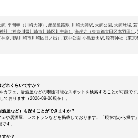
大師
,
平間寺（川崎大師）
,
産業道路駅
,
川崎大師駅
,
大師公園
,
大師球場
,
若
神社（神奈川県川崎市川崎区川中島）
,
海岸寺（東京都大田区本羽田）
,
（神奈川県川崎市川崎区日ノ出）
,
萩中公園
,
小島新田駅
,
稲荷神社（東京
数はどれくらいですか？
煙所やカフェ、居酒屋などの喫煙可能なスポットを検索することが可能で
ております（2026-08-06現在）。
居酒屋など）も探すことができますか？
フェや居酒屋、レストランなどを掲載しております。「現在地から探す
能です。
ますか？