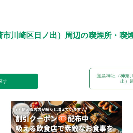
崎市川崎区日ノ出）周辺の喫煙所・喫
厳島神社（神奈
探す
出）