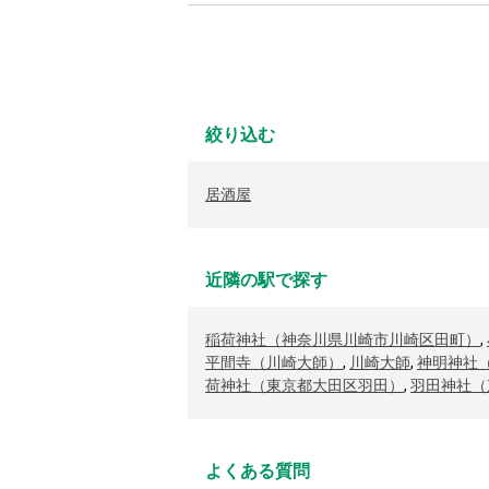
絞り込む
居酒屋
近隣の駅で探す
稲荷神社（神奈川県川崎市川崎区田町）
,
平間寺（川崎大師）
,
川崎大師
,
神明神社
荷神社（東京都大田区羽田）
,
羽田神社（
よくある質問