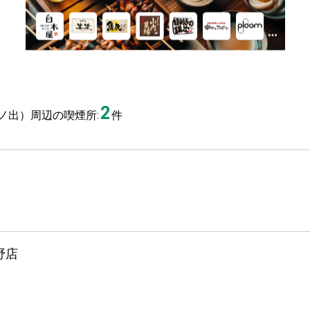
2
ノ出）周辺の喫煙所:
件
野店