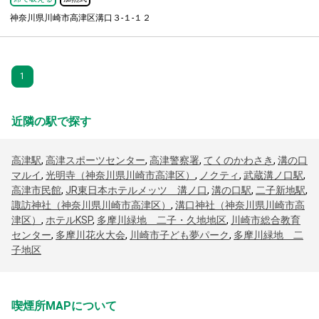
神奈川県川崎市高津区溝口３-１-１２
1
近隣の駅で探す
高津駅
,
高津スポーツセンター
,
高津警察署
,
てくのかわさき
,
溝の口
マルイ
,
光明寺（神奈川県川崎市高津区）
,
ノクティ
,
武蔵溝ノ口駅
,
高津市民館
,
JR東日本ホテルメッツ 溝ノ口
,
溝の口駅
,
二子新地駅
,
諏訪神社（神奈川県川崎市高津区）
,
溝口神社（神奈川県川崎市高
津区）
,
ホテルKSP
,
多摩川緑地 二子・久地地区
,
川崎市総合教育
センター
,
多摩川花火大会
,
川崎市子ども夢パーク
,
多摩川緑地 二
子地区
喫煙所MAPについて