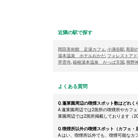
近隣の駅で探す
岡田美術館 足湯カフェ
,
小涌谷駅
,
彫刻
湯本温泉 ホテルおかだ
,
フォレストアド
早雲寺
,
箱根湯本温泉 かっぱ天国
,
熊野
よくある質問
Q.
蓬莱園周辺の喫煙スポット数はどれく
A.
蓬莱園周辺では2箇所の喫煙所やカフ
莱園周辺では2箇所掲載しております（2026
Q.
喫煙所以外の喫煙スポット（カフェ・
A.
はい、喫煙所以外でも、喫煙可能なカ