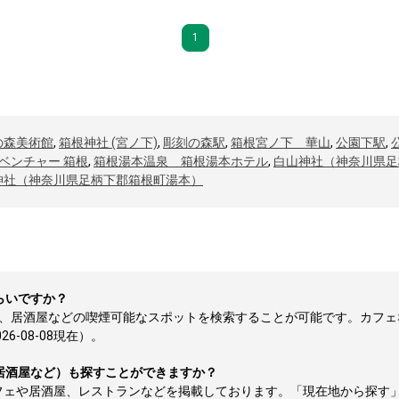
1
の森美術館
,
箱根神社 (宮ノ下)
,
彫刻の森駅
,
箱根宮ノ下 華山
,
公園下駅
,
ベンチャー 箱根
,
箱根湯本温泉 箱根湯本ホテル
,
白山神社（神奈川県足
神社（神奈川県足柄下郡箱根町湯本）
らいですか？
ェ、居酒屋などの喫煙可能なスポットを検索することが可能です。カフェ
-08-08現在）。
居酒屋など）も探すことができますか？
フェや居酒屋、レストランなどを掲載しております。「現在地から探す