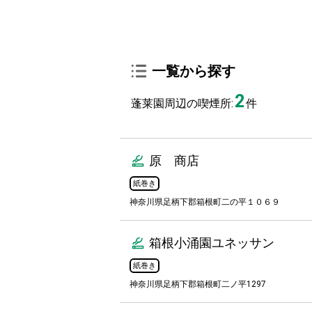
一覧から探す
2
蓬莱園周辺の喫煙所:
件
原 商店
紙巻き
神奈川県足柄下郡箱根町二の平１０６９
箱根小涌園ユネッサン
紙巻き
神奈川県足柄下郡箱根町二ノ平1297