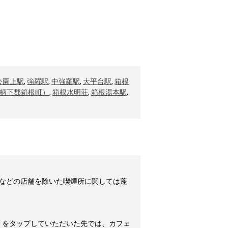
公園上駅
,
強羅駅
,
中強羅駅
,
大平台駅
,
箱根
柄下郡箱根町）
,
箱根水明荘
,
箱根湯本駅
,
などの店舗を除いた喫煙所に関しては蓬
」をタップしていただいた先では、カフェ