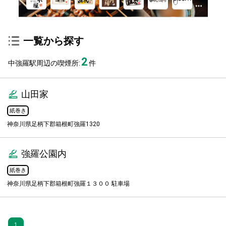
一覧から探す
2
中強羅駅周辺の喫煙所:
件
山田家
紙巻き
神奈川県足柄下郡箱根町強羅1320
強羅公園内
紙巻き
神奈川県足柄下郡箱根町強羅１３００ 駐車場
1