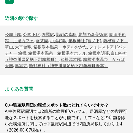
近隣の駅で探す
公園上駅
,
公園下駅
,
強羅駅
,
彫刻の森駅
,
彫刻の森美術館
,
岡田美術
館 足湯カフェ
,
蓬莱園
,
小涌谷駅
,
箱根神社 (宮ノ下)
,
箱根宮ノ下
華山
,
大平台駅
,
箱根湯本温泉 ホテルおかだ
,
フォレストアドベン
チャー 箱根
,
箱根湯本温泉 箱根湯本ホテル
,
箱根水明荘
,
白山神社
（神奈川県足柄下郡箱根町）
,
箱根湯本駅
,
箱根湯本温泉 かっぱ
天国
,
早雲寺
,
熊野神社（神奈川県足柄下郡箱根町湯本）
よくある質問
Q.
中強羅駅周辺の喫煙スポット数はどれくらいですか？
A.
中強羅駅周辺では2箇所の喫煙所やカフェ、居酒屋などの喫煙可
能なスポットを検索することが可能です。カフェなどの店舗を除
いた喫煙所に関しては中強羅駅周辺では2箇所掲載しております
（2026-08-07現在）。