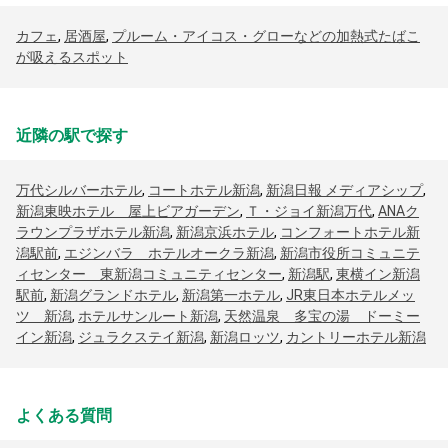
カフェ
,
居酒屋
,
プルーム・アイコス・グローなどの加熱式たばこ
が吸えるスポット
近隣の駅で探す
万代シルバーホテル
,
コートホテル新潟
,
新潟日報 メディアシップ
,
新潟東映ホテル 屋上ビアガーデン
,
Ｔ・ジョイ新潟万代
,
ANAク
ラウンプラザホテル新潟
,
新潟京浜ホテル
,
コンフォートホテル新
潟駅前
,
エジンバラ ホテルオークラ新潟
,
新潟市役所コミュニテ
ィセンター 東新潟コミュニティセンター
,
新潟駅
,
東横イン新潟
駅前
,
新潟グランドホテル
,
新潟第一ホテル
,
JR東日本ホテルメッ
ツ 新潟
,
ホテルサンルート新潟
,
天然温泉 多宝の湯 ドーミー
イン新潟
,
ジュラクステイ新潟
,
新潟ロッツ
,
カントリーホテル新潟
よくある質問