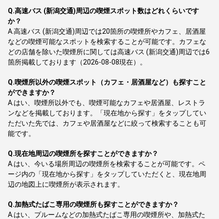
Q.
高速バス (新潟交通)周辺の喫煙スポット数はどれくらいです
か？
A.
高速バス (新潟交通)周辺では20箇所の喫煙所やカフェ、居酒屋
などの喫煙可能なスポットを検索することが可能です。カフェな
どの店舗を除いた喫煙所に関しては高速バス (新潟交通)周辺では6
箇所掲載しております（2026-08-08現在）。
Q.
喫煙所以外の喫煙スポット（カフェ・居酒屋など）も探すこと
ができますか？
A.
はい、喫煙所以外でも、喫煙可能なカフェや居酒屋、レストラ
ンなどを掲載しております。「現在地から探す」をタップしてい
ただいた先では、カフェや居酒屋などに絞って検索することも可
能です。
Q.
現在地周辺の喫煙所を探すことができますか？
A.
はい、今いる場所周辺の喫煙所を検索することが可能です。ペ
ージ内の「現在地から探す」をタップしていただくと、現在地周
辺の地図上に喫煙所が表示されます。
Q.
加熱式たばこ専用の喫煙所も探すことができますか？
A.
はい、プルームなどの加熱式たばこ専用の喫煙所や、加熱式た