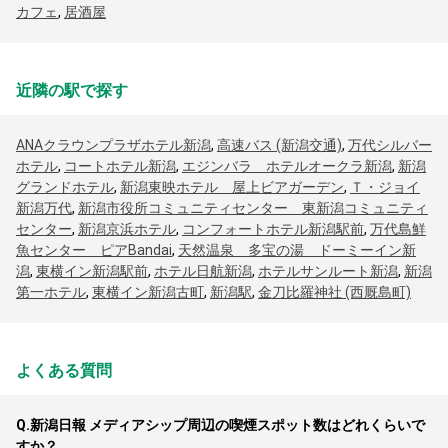
カフェ
,
居酒屋
近隣の駅で探す
ANAクラウンプラザホテル新潟
,
高速バス (新潟交通)
,
万代シルバー
ホテル
,
コートホテル新潟
,
エジンバラ ホテルオークラ新潟
,
新潟
グランドホテル
,
新潟東映ホテル 屋上ビアガーデン
,
Ｔ・ジョイ
新潟万代
,
新潟市役所コミュニティセンター 東新潟コミュニティ
センター
,
新潟京浜ホテル
,
コンフォートホテル新潟駅前
,
万代島鮮
魚センター ピアBandai
,
天然温泉 多宝の湯 ドーミーイン新
潟
,
東横イン新潟駅前
,
ホテル日航新潟
,
ホテルサンルート新潟
,
新潟
第一ホテル
,
東横イン新潟古町
,
新潟駅
,
金刀比羅神社 (西厩島町)
よくある質問
Q.
新潟日報 メディアシップ周辺の喫煙スポット数はどれくらいで
すか？