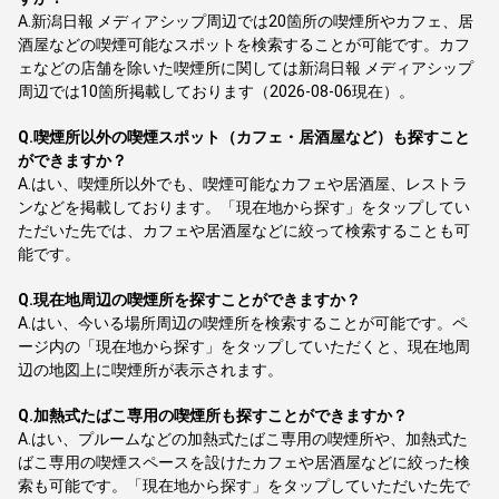
A.
新潟日報 メディアシップ周辺では20箇所の喫煙所やカフェ、居
酒屋などの喫煙可能なスポットを検索することが可能です。カフ
ェなどの店舗を除いた喫煙所に関しては新潟日報 メディアシップ
周辺では10箇所掲載しております（2026-08-06現在）。
Q.
喫煙所以外の喫煙スポット（カフェ・居酒屋など）も探すこと
ができますか？
A.
はい、喫煙所以外でも、喫煙可能なカフェや居酒屋、レストラ
ンなどを掲載しております。「現在地から探す」をタップしてい
ただいた先では、カフェや居酒屋などに絞って検索することも可
能です。
Q.
現在地周辺の喫煙所を探すことができますか？
A.
はい、今いる場所周辺の喫煙所を検索することが可能です。ペ
ージ内の「現在地から探す」をタップしていただくと、現在地周
辺の地図上に喫煙所が表示されます。
Q.
加熱式たばこ専用の喫煙所も探すことができますか？
A.
はい、プルームなどの加熱式たばこ専用の喫煙所や、加熱式た
ばこ専用の喫煙スペースを設けたカフェや居酒屋などに絞った検
索も可能です。「現在地から探す」をタップしていただいた先で