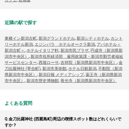
カフェ
,
居酒屋
近隣の駅で探す
東横イン新潟古町
,
新潟グランドホテル
,
新潟シティホテル
,
カント
リーホテル新潟
,
エジンバラ ホテルオークラ新潟
,
アパホテル＜
新潟古町＞
,
ホテルイタリア軒
,
新潟市民プラザ
,
円成寺（新潟県新
潟市中央区）
,
新潟市役所経済部 雇用政策課・新潟市勤労者福祉
サービスセンター
,
西堀ローサ
,
吉祥院（新潟県新潟市中央区）
,
金
刀比羅神社 (寄合町)
,
新潟市美術館
,
ホテル日航新潟
,
不動院（新潟
県新潟市中央区）
,
新潟日報 メディアシップ
,
薬王寺（新潟県新潟
市中央区）
,
新潟市歴史博物館
,
善光寺（新潟県新潟市中央区）
よくある質問
Q.
金刀比羅神社 (西厩島町)周辺の喫煙スポット数はどれくらいで
すか？