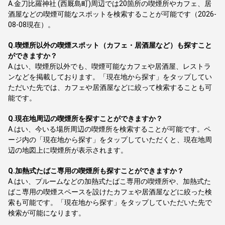
A.
金刀比羅神社 (西厩島町)周辺では20箇所の喫煙所やカフェ、居
酒屋などの喫煙可能なスポットを検索することが可能です（2026-
08-08現在）。
Q.
喫煙所以外の喫煙スポット（カフェ・居酒屋など）も探すこと
ができますか？
A.
はい、喫煙所以外でも、喫煙可能なカフェや居酒屋、レストラ
ンなどを掲載しております。「現在地から探す」をタップしてい
ただいた先では、カフェや居酒屋などに絞って検索することも可
能です。
Q.
現在地周辺の喫煙所を探すことができますか？
A.
はい、今いる場所周辺の喫煙所を検索することが可能です。ペ
ージ内の「現在地から探す」をタップしていただくと、現在地周
辺の地図上に喫煙所が表示されます。
Q.
加熱式たばこ専用の喫煙所も探すことができますか？
A.
はい、プルームなどの加熱式たばこ専用の喫煙所や、加熱式た
ばこ専用の喫煙スペースを設けたカフェや居酒屋などに絞った検
索も可能です。「現在地から探す」をタップしていただいた先で
検索が可能になります。