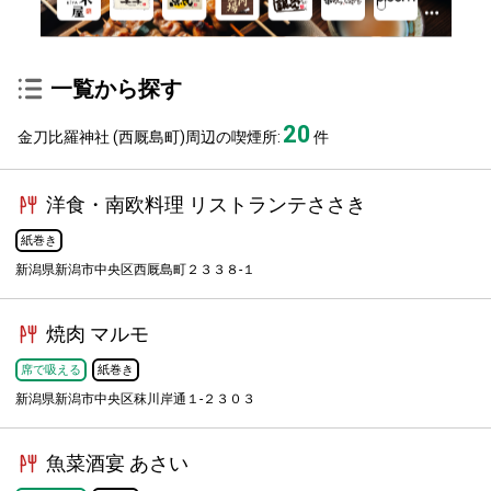
一覧から探す
20
金刀比羅神社 (西厩島町)周辺の喫煙所:
件
洋食・南欧料理 リストランテささき
紙巻き
新潟県新潟市中央区西厩島町２３３８-１
焼肉 マルモ
席で吸える
紙巻き
新潟県新潟市中央区秣川岸通１-２３０３
魚菜酒宴 あさい