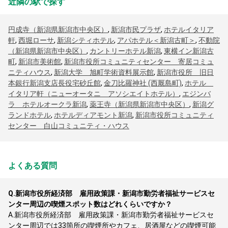
近隣の駅で探す
円成寺（新潟県新潟市中央区）
,
新潟市民プラザ
,
ホテルイタリア
軒
,
西堀ローサ
,
新潟シティホテル
,
アパホテル＜新潟古町＞
,
不動院
（新潟県新潟市中央区）
,
カントリーホテル新潟
,
東横イン新潟古
町
,
新潟市美術館
,
新潟市役所コミュニティセンター 寄居コミュ
ニティハウス
,
新潟大学 旭町学術資料展示館
,
新潟市役所 旧日
本銀行新潟支店長役宅砂丘館
,
金刀比羅神社 (西厩島町)
,
ホテル
イタリア軒（ニューオータニ アソシエイトホテル）
,
エジンバ
ラ ホテルオークラ新潟
,
薬王寺（新潟県新潟市中央区）
,
新潟グ
ランドホテル
,
ホテルディアモント新潟
,
新潟市役所コミュニティ
センター 白山コミュニティ・ハウス
よくある質問
Q.
新潟市役所経済部 雇用政策課・新潟市勤労者福祉サービスセ
ンター周辺の喫煙スポット数はどれくらいですか？
A.
新潟市役所経済部 雇用政策課・新潟市勤労者福祉サービスセ
ンター周辺では33箇所の喫煙所やカフェ、居酒屋などの喫煙可能