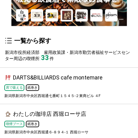
一覧から探す
新潟市役所経済部 雇用政策課・新潟市勤労者福祉サービスセン
33
ター周辺の喫煙所:
件
DARTS&BILLIARDS cafe montemare
席で吸える
紙巻き
新潟県新潟市中央区西堀通七番町１５４５-２東商ビル ４F
わたしの珈琲店 西堀ローサ店
喫煙ブース
紙巻き
新潟県新潟市中央区西堀通６-８９４-１ 西堀ローサ