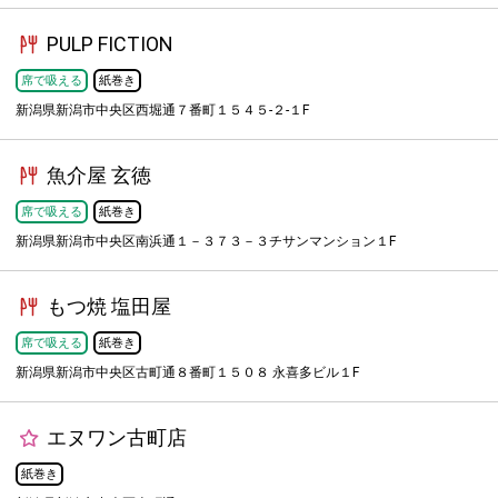
PULP FICTION
席で吸える
紙巻き
新潟県新潟市中央区西堀通７番町１５４５-２-１F
魚介屋 玄徳
席で吸える
紙巻き
新潟県新潟市中央区南浜通１－３７３－３チサンマンション１F
もつ焼 塩田屋
席で吸える
紙巻き
新潟県新潟市中央区古町通８番町１５０８ 永喜多ビル１F
エヌワン古町店
紙巻き