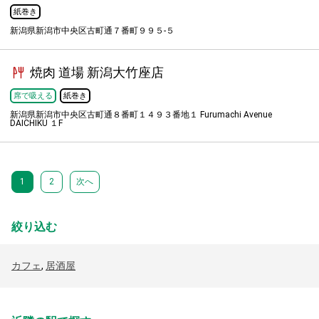
紙巻き
新潟県新潟市中央区古町通７番町９９５-５
焼肉 道場 新潟大竹座店
席で吸える
紙巻き
新潟県新潟市中央区古町通８番町１４９３番地１ Furumachi Avenue
DAICHIKU １F
1
2
次へ
絞り込む
カフェ
,
居酒屋