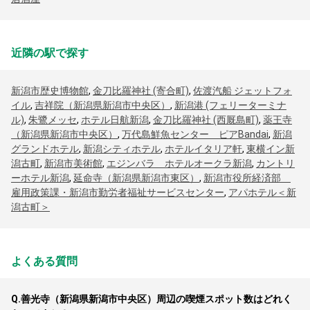
近隣の駅で探す
新潟市歴史博物館
,
金刀比羅神社 (寄合町)
,
佐渡汽船 ジェットフォ
イル
,
吉祥院（新潟県新潟市中央区）
,
新潟港 (フェリーターミナ
ル)
,
朱鷺メッセ
,
ホテル日航新潟
,
金刀比羅神社 (西厩島町)
,
薬王寺
（新潟県新潟市中央区）
,
万代島鮮魚センター ピアBandai
,
新潟
グランドホテル
,
新潟シティホテル
,
ホテルイタリア軒
,
東横イン新
潟古町
,
新潟市美術館
,
エジンバラ ホテルオークラ新潟
,
カントリ
ーホテル新潟
,
延命寺（新潟県新潟市東区）
,
新潟市役所経済部
雇用政策課・新潟市勤労者福祉サービスセンター
,
アパホテル＜新
潟古町＞
よくある質問
Q.
善光寺（新潟県新潟市中央区）周辺の喫煙スポット数はどれく