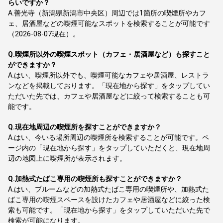
らいですか？
A.
善光寺（新潟県新潟市中央区）周辺では1箇所の喫煙所やカフ
ェ、居酒屋などの喫煙可能なスポットを検索することが可能です
（2026-08-07現在）。
Q.
喫煙所以外の喫煙スポット（カフェ・居酒屋など）も探すこと
ができますか？
A.
はい、喫煙所以外でも、喫煙可能なカフェや居酒屋、レストラ
ンなどを掲載しております。「現在地から探す」をタップしてい
ただいた先では、カフェや居酒屋などに絞って検索することも可
能です。
Q.
現在地周辺の喫煙所を探すことができますか？
A.
はい、今いる場所周辺の喫煙所を検索することが可能です。ペ
ージ内の「現在地から探す」をタップしていただくと、現在地周
辺の地図上に喫煙所が表示されます。
Q.
加熱式たばこ専用の喫煙所も探すことができますか？
A.
はい、プルームなどの加熱式たばこ専用の喫煙所や、加熱式た
ばこ専用の喫煙スペースを設けたカフェや居酒屋などに絞った検
索も可能です。「現在地から探す」をタップしていただいた先で
検索が可能になります。