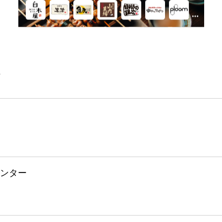
件
ンター