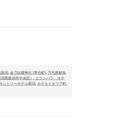
航新潟
,
金刀比羅神社 (寄合町)
,
万代島鮮魚
新潟県新潟市中央区）
,
エジンバラ ホテ
カントリーホテル新潟
,
ホテルイタリア軒
,