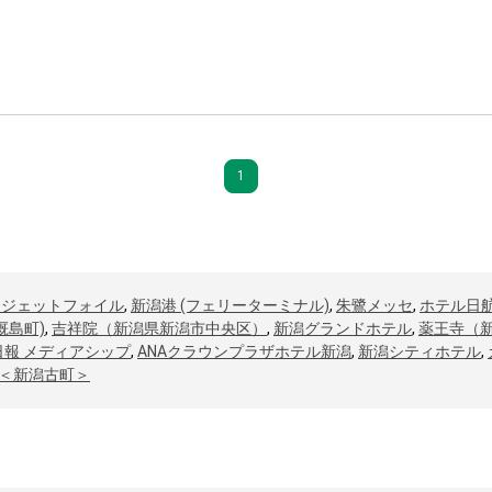
1
 ジェットフォイル
,
新潟港 (フェリーターミナル)
,
朱鷺メッセ
,
ホテル日
厩島町)
,
吉祥院（新潟県新潟市中央区）
,
新潟グランドホテル
,
薬王寺（
日報 メディアシップ
,
ANAクラウンプラザホテル新潟
,
新潟シティホテル
,
＜新潟古町＞