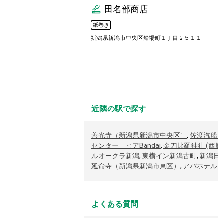
田名部商店
紙巻き
新潟県新潟市中央区船場町１丁目２５１１
近隣の駅で探す
善光寺（新潟県新潟市中央区）
,
佐渡汽船
センター ピアBandai
,
金刀比羅神社 (西
ルオークラ新潟
,
東横イン新潟古町
,
新潟
延命寺（新潟県新潟市東区）
,
アパホテル
よくある質問