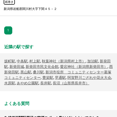
紙巻き
新潟県岩船郡関川村大字下関４５－２
1
近隣の駅で探す
坂町駅
,
中条駅
,
村上駅
,
秋葉神社（新潟県村上市）
,
加治駅
,
新発田
駅
,
新発田城
,
新発田市民文化会館
,
愛宕神社（新潟県新発田市）
,
西
新発田駅
,
黒山駅
,
桑川駅
,
新潟市役所 コミュニティセンター葛塚
コミュニティセンター
,
豊栄駅
,
早通駅
,
阿賀野川ござれや花火大会
,
水原駅
,
あやめ公園駅
,
長井駅
,
長沼（山形県長井市）
よくある質問