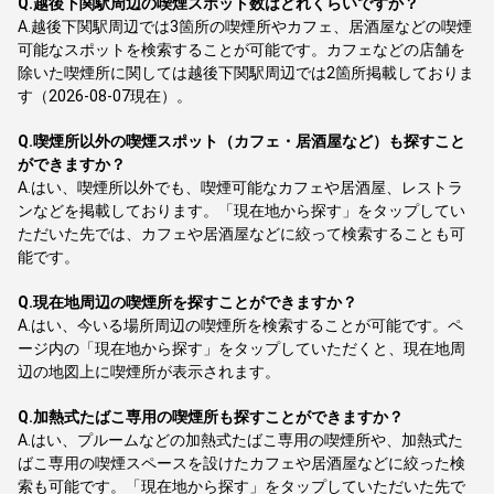
Q.
越後下関駅周辺の喫煙スポット数はどれくらいですか？
A.
越後下関駅周辺では3箇所の喫煙所やカフェ、居酒屋などの喫煙
可能なスポットを検索することが可能です。カフェなどの店舗を
除いた喫煙所に関しては越後下関駅周辺では2箇所掲載しておりま
す（2026-08-07現在）。
Q.
喫煙所以外の喫煙スポット（カフェ・居酒屋など）も探すこと
ができますか？
A.
はい、喫煙所以外でも、喫煙可能なカフェや居酒屋、レストラ
ンなどを掲載しております。「現在地から探す」をタップしてい
ただいた先では、カフェや居酒屋などに絞って検索することも可
能です。
Q.
現在地周辺の喫煙所を探すことができますか？
A.
はい、今いる場所周辺の喫煙所を検索することが可能です。ペ
ージ内の「現在地から探す」をタップしていただくと、現在地周
辺の地図上に喫煙所が表示されます。
Q.
加熱式たばこ専用の喫煙所も探すことができますか？
A.
はい、プルームなどの加熱式たばこ専用の喫煙所や、加熱式た
ばこ専用の喫煙スペースを設けたカフェや居酒屋などに絞った検
索も可能です。「現在地から探す」をタップしていただいた先で