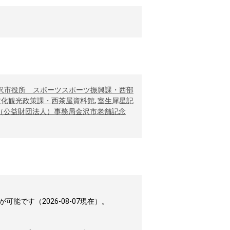
沢市役所 スポーツスポーツ振興課・西部
文化観光政策課・西茶屋資料館
,
室生犀星記
（公益財団法人）事務局金沢市老舗記念
です（2026-08-07現在）。