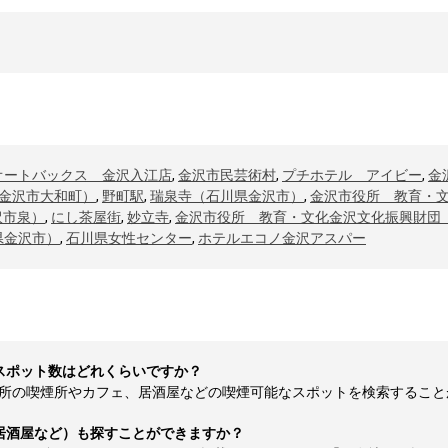
オートバックス 金沢入江店
,
金沢市民芸術村
,
プチホテル アイビー
,
金
金沢市大和町）
,
野町駅
,
瑞泉寺（石川県金沢市）
,
金沢市役所 教育・
沢市泉）
,
にし茶屋街
,
妙立寺
,
金沢市役所 教育・文化金沢文化振興財団
県金沢市）
,
石川県女性センター
,
ホテルエコノ金沢アスパー
スポット数はどれくらいですか？
の喫煙所やカフェ、居酒屋などの喫煙可能なスポットを検索することが可能
居酒屋など）も探すことができますか？