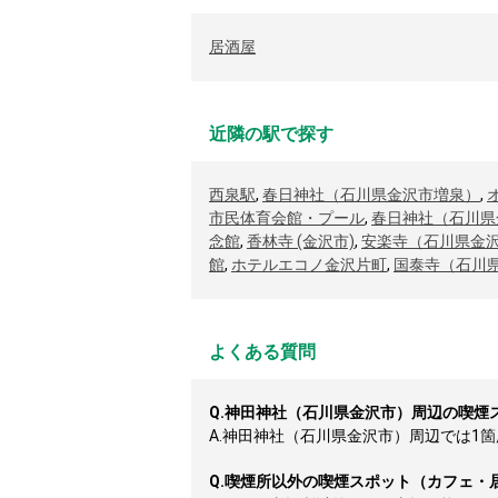
居酒屋
近隣の駅で探す
西泉駅
,
春日神社（石川県金沢市増泉）
,
市民体育会館・プール
,
春日神社（石川県
念館
,
香林寺 (金沢市)
,
安楽寺（石川県金
館
,
ホテルエコノ金沢片町
,
国泰寺（石川
よくある質問
Q.
神田神社（石川県金沢市）周辺の喫煙
A.
神田神社（石川県金沢市）周辺では1箇所
Q.
喫煙所以外の喫煙スポット（カフェ・