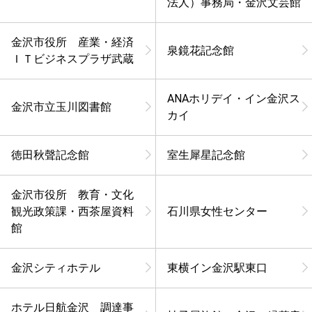
法人）事務局・金沢文芸館
金沢市役所 産業・経済
泉鏡花記念館
ＩＴビジネスプラザ武蔵
ANAホリデイ・イン金沢ス
金沢市立玉川図書館
カイ
徳田秋聲記念館
室生犀星記念館
金沢市役所 教育・文化
観光政策課・西茶屋資料
石川県女性センター
館
金沢シティホテル
東横イン金沢駅東口
ホテル日航金沢 調達事