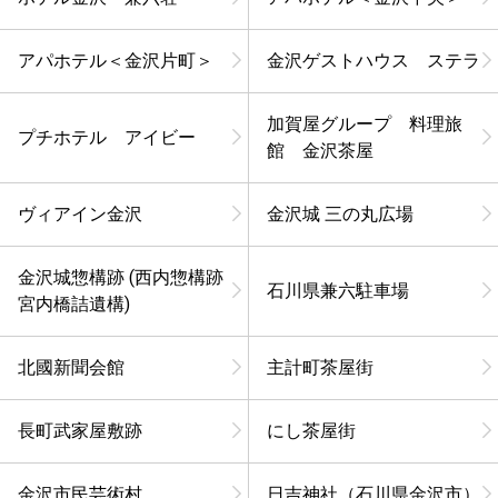
アパホテル＜金沢片町＞
金沢ゲストハウス ステラ
加賀屋グループ 料理旅
プチホテル アイビー
館 金沢茶屋
ヴィアイン金沢
金沢城 三の丸広場
金沢城惣構跡 (西内惣構跡
石川県兼六駐車場
宮内橋詰遺構)
北國新聞会館
主計町茶屋街
長町武家屋敷跡
にし茶屋街
金沢市民芸術村
日吉神社（石川県金沢市）