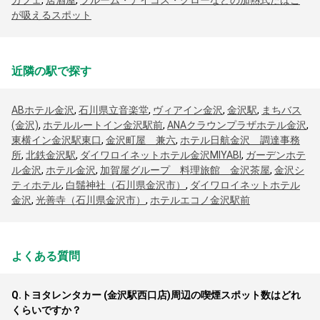
カフェ
,
居酒屋
,
プルーム・アイコス・グローなどの加熱式たばこ
が吸えるスポット
近隣の駅で探す
ABホテル金沢
,
石川県立音楽堂
,
ヴィアイン金沢
,
金沢駅
,
まちバス
(金沢)
,
ホテルルートイン金沢駅前
,
ANAクラウンプラザホテル金沢
,
東横イン金沢駅東口
,
金沢町屋 兼六
,
ホテル日航金沢 調達事務
所
,
北鉄金沢駅
,
ダイワロイネットホテル金沢MIYABI
,
ガーデンホテ
ル金沢
,
ホテル金沢
,
加賀屋グループ 料理旅館 金沢茶屋
,
金沢シ
ティホテル
,
白鬚神社（石川県金沢市）
,
ダイワロイネットホテル
金沢
,
光善寺（石川県金沢市）
,
ホテルエコノ金沢駅前
よくある質問
Q.
トヨタレンタカー (金沢駅西口店)周辺の喫煙スポット数はどれ
くらいですか？