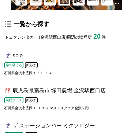
一覧から探す
20
トヨタレンタカー (金沢駅西口店)周辺の喫煙所:
件
solo
席で吸える
紙巻き
石川県金沢市広岡１-１０-１４
鹿児島県霧島市 塚田農場 金沢駅西口店
喫煙ブース
紙巻き
石川県金沢市広岡１-９-１６ マストスクエア金沢２階
ザ ステーションバー ミクソロジー