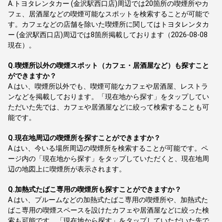
A.
トヨタレンタカー (金沢駅西口店)周辺では20箇所の喫煙所やカ
フェ、居酒屋などの喫煙可能なスポットを検索することが可能で
す。カフェなどの店舗を除いた喫煙所に関してはトヨタレンタカ
ー (金沢駅西口店)周辺では8箇所掲載しております（2026-08-08
現在）。
Q.
喫煙所以外の喫煙スポット（カフェ・居酒屋など）も探すこと
ができますか？
A.
はい、喫煙所以外でも、喫煙可能なカフェや居酒屋、レストラ
ンなどを掲載しております。「現在地から探す」をタップしてい
ただいた先では、カフェや居酒屋などに絞って検索することも可
能です。
Q.
現在地周辺の喫煙所を探すことができますか？
A.
はい、今いる場所周辺の喫煙所を検索することが可能です。ペ
ージ内の「現在地から探す」をタップしていただくと、現在地周
辺の地図上に喫煙所が表示されます。
Q.
加熱式たばこ専用の喫煙所も探すことができますか？
A.
はい、プルームなどの加熱式たばこ専用の喫煙所や、加熱式た
ばこ専用の喫煙スペースを設けたカフェや居酒屋などに絞った検
索も可能です。「現在地から探す」をタップしていただいた先で