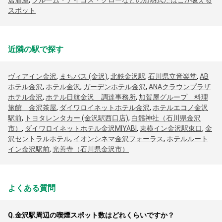
居酒屋
,
プルーム・アイコス・グローなどの加熱式たばこが吸える
スポット
近隣の駅で探す
ヴィアイン金沢
,
まちバス (金沢)
,
北鉄金沢駅
,
石川県立音楽堂
,
AB
ホテル金沢
,
ホテル金沢
,
ガーデンホテル金沢
,
ANAクラウンプラザ
ホテル金沢
,
ホテル日航金沢 調達事務所
,
加賀屋グループ 料理
旅館 金沢茶屋
,
ダイワロイネットホテル金沢
,
ホテルエコノ金沢
駅前
,
トヨタレンタカー (金沢駅西口店)
,
白鬚神社（石川県金沢
市）
,
ダイワロイネットホテル金沢MIYABI
,
東横イン金沢駅東口
,
金
沢セントラルホテル
,
イオンシネマ金沢フォーラス
,
ホテルルート
イン金沢駅前
,
光善寺（石川県金沢市）
よくある質問
Q.
金沢駅周辺の喫煙スポット数はどれくらいですか？