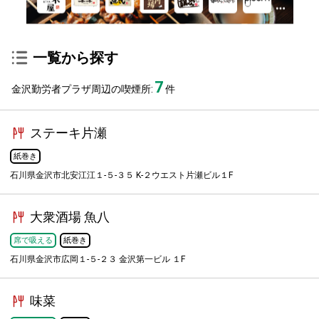
一覧から探す
7
金沢勤労者プラザ周辺の喫煙所:
件
ステーキ片瀬
紙巻き
石川県金沢市北安江江１-５-３５ K-２ウエスト片瀬ビル１F
大衆酒場 魚八
席で吸える
紙巻き
石川県金沢市広岡１-５-２３ 金沢第一ビル １F
味菜