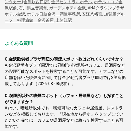
ンタカー (金沢駅西口店)
,
金沢セントラルホテル
,
ホテルエコノ金
沢駅前
,
石川県立音楽堂
,
ガーデンホテル金沢
,
ANAクラウンプラザ
ホテル金沢
,
ホテル日航金沢 調達事務所
,
安江八幡宮
,
加賀屋グル
ープ 料理旅館 金沢茶屋
,
上諸江駅
よくある質問
Q.
金沢勤労者プラザ周辺の喫煙スポット数はどれくらいですか？
A.
金沢勤労者プラザ周辺では7箇所の喫煙所やカフェ、居酒屋など
の喫煙可能なスポットを検索することが可能です。カフェなどの
店舗を除いた喫煙所に関しては金沢勤労者プラザ周辺では2箇所掲
載しております（2026-08-08現在）。
Q.
喫煙所以外の喫煙スポット（カフェ・居酒屋など）も探すこと
ができますか？
A.
はい、喫煙所以外でも、喫煙可能なカフェや居酒屋、レストラ
ンなどを掲載しております。「現在地から探す」をタップしてい
ただいた先では、カフェや居酒屋などに絞って検索することも可
能です。