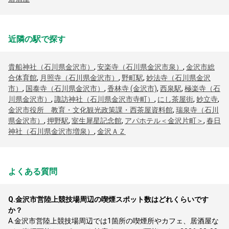
近隣の駅で探す
貴船神社（石川県金沢市）
,
安楽寺（石川県金沢市泉）
,
金沢市総
合体育館
,
月照寺（石川県金沢市）
,
野町駅
,
妙法寺（石川県金沢
市）
,
国泰寺（石川県金沢市）
,
香林寺 (金沢市)
,
西泉駅
,
極楽寺（石
川県金沢市）
,
諏訪神社（石川県金沢市寺町）
,
にし茶屋街
,
妙立寺
,
金沢市役所 教育・文化観光政策課・西茶屋資料館
,
瑞泉寺（石川
県金沢市）
,
押野駅
,
室生犀星記念館
,
アパホテル＜金沢片町＞
,
春日
神社（石川県金沢市増泉）
,
金沢ＡＺ
よくある質問
Q.
金沢市営陸上競技場周辺の喫煙スポット数はどれくらいです
か？
A.
金沢市営陸上競技場周辺では1箇所の喫煙所やカフェ、居酒屋な