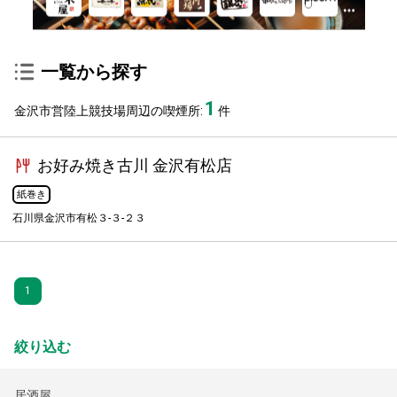
一覧から探す
1
金沢市営陸上競技場周辺の喫煙所:
件
お好み焼き古川 金沢有松店
紙巻き
石川県金沢市有松３-３-２３
1
絞り込む
居酒屋