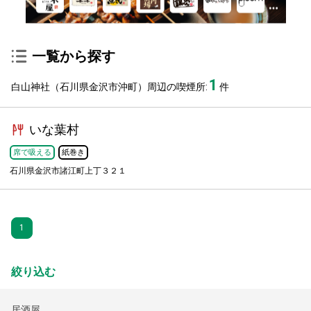
一覧から探す
1
白山神社（石川県金沢市沖町）周辺の喫煙所:
件
いな葉村
席で吸える
紙巻き
石川県金沢市諸江町上丁３２１
1
絞り込む
居酒屋