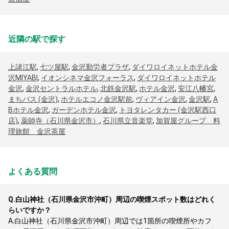
近隣の駅で探す
上諸江駅
,
七ツ屋駅
,
金沢勤労者プラザ
,
ダイワロイネットホテル金
沢MIYABI
,
イオンシネマ金沢フォーラス
,
ダイワロイネットホテル
金沢
,
金沢セントラルホテル
,
北鉄金沢駅
,
ホテル金沢
,
安江八幡宮
,
まちバス (金沢)
,
ホテルエコノ金沢駅前
,
ヴィアイン金沢
,
金沢駅
,
A
Bホテル金沢
,
ガーデンホテル金沢
,
トヨタレンタカー (金沢駅西口
店)
,
薬師寺（石川県金沢市）
,
石川県立音楽堂
,
加賀屋グループ 料
理旅館 金沢茶屋
よくある質問
Q.
白山神社（石川県金沢市沖町）周辺の喫煙スポット数はどれく
らいですか？
A.
白山神社（石川県金沢市沖町）周辺では1箇所の喫煙所やカフ