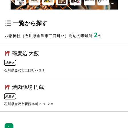
一覧から探す
2
八幡神社（石川県金沢市二口町ハ）周辺の喫煙所:
件
蕎麦処 大藪
紙巻き
石川県金沢市二口町ハ２１
焼肉飯場 円蔵
紙巻き
石川県金沢市駅西本町２-１-２８
1