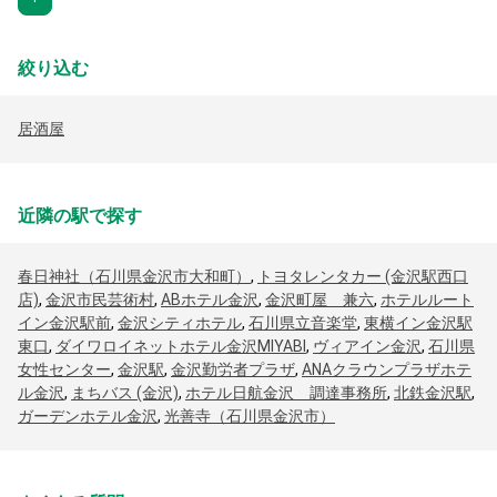
絞り込む
居酒屋
近隣の駅で探す
春日神社（石川県金沢市大和町）
,
トヨタレンタカー (金沢駅西口
店)
,
金沢市民芸術村
,
ABホテル金沢
,
金沢町屋 兼六
,
ホテルルート
イン金沢駅前
,
金沢シティホテル
,
石川県立音楽堂
,
東横イン金沢駅
東口
,
ダイワロイネットホテル金沢MIYABI
,
ヴィアイン金沢
,
石川県
女性センター
,
金沢駅
,
金沢勤労者プラザ
,
ANAクラウンプラザホテ
ル金沢
,
まちバス (金沢)
,
ホテル日航金沢 調達事務所
,
北鉄金沢駅
,
ガーデンホテル金沢
,
光善寺（石川県金沢市）