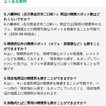
よくある質問
Q.
八幡神社（石川県金沢市二口町ハ）周辺の喫煙スポット数はど
れくらいですか？
A.
八幡神社（石川県金沢市二口町ハ）周辺では2箇所の喫煙所やカ
フェ、居酒屋などの喫煙可能なスポットを検索することが可能で
す（2026-08-06現在）。
Q.
喫煙所以外の喫煙スポット（カフェ・居酒屋など）も探すこと
ができますか？
A.
はい、喫煙所以外でも、喫煙可能なカフェや居酒屋、レストラ
ンなどを掲載しております。「現在地から探す」をタップしてい
ただいた先では、カフェや居酒屋などに絞って検索することも可
能です。
Q.
現在地周辺の喫煙所を探すことができますか？
A.
はい、今いる場所周辺の喫煙所を検索することが可能です。ペ
ージ内の「現在地から探す」をタップしていただくと、現在地周
辺の地図上に喫煙所が表示されます。
Q.
加熱式たばこ専用の喫煙所も探すことができますか？