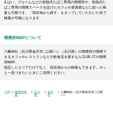
A.
はい、プルームなどの加熱式たばこ専用の喫煙所や、加熱式た
ばこ専用の喫煙スペースを設けたカフェや居酒屋などに絞った検
索も可能です。「現在地から探す」をタップしていただいた先で
検索が可能になります。
喫煙所MAPについて
八幡神社（石川県金沢市二口町ハ）（石川県）の喫煙所や喫煙で
きるカフェやレストランなどの飲食店を探すならCLUB JTの喫煙
所MAP。
指定したエリアだけでなく、現在地からの検索もできます。ホッ
と一息つきたいときにご活用ください。
TOP
喫煙所検
石川
金沢
八幡神社（石川県金沢市二口町
索
県
市
ハ）