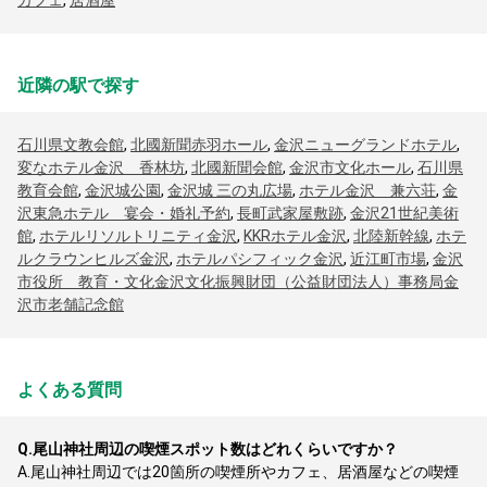
カフェ
,
居酒屋
近隣の駅で探す
石川県文教会館
,
北國新聞赤羽ホール
,
金沢ニューグランドホテル
,
変なホテル金沢 香林坊
,
北國新聞会館
,
金沢市文化ホール
,
石川県
教育会館
,
金沢城公園
,
金沢城 三の丸広場
,
ホテル金沢 兼六荘
,
金
沢東急ホテル 宴会・婚礼予約
,
長町武家屋敷跡
,
金沢21世紀美術
館
,
ホテルリソルトリニティ金沢
,
KKRホテル金沢
,
北陸新幹線
,
ホテ
ルクラウンヒルズ金沢
,
ホテルパシフィック金沢
,
近江町市場
,
金沢
市役所 教育・文化金沢文化振興財団（公益財団法人）事務局金
沢市老舗記念館
よくある質問
Q.
尾山神社周辺の喫煙スポット数はどれくらいですか？
A.
尾山神社周辺では20箇所の喫煙所やカフェ、居酒屋などの喫煙