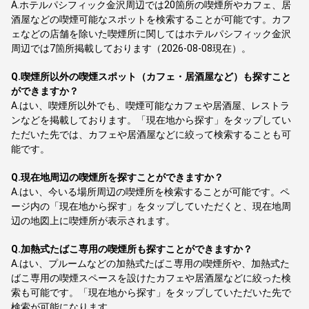
A.
ホテルパシフィック金沢周辺では20箇所の喫煙所やカフェ、居
酒屋などの喫煙可能なスポットを検索することが可能です。カフ
ェなどの店舗を除いた喫煙所に関してはホテルパシフィック金沢
周辺では7箇所掲載しております（2026-08-08現在）。
Q.
喫煙所以外の喫煙スポット（カフェ・居酒屋など）も探すこと
ができますか？
A.
はい、喫煙所以外でも、喫煙可能なカフェや居酒屋、レストラ
ンなどを掲載しております。「現在地から探す」をタップしてい
ただいた先では、カフェや居酒屋などに絞って検索することも可
能です。
Q.
現在地周辺の喫煙所を探すことができますか？
A.
はい、今いる場所周辺の喫煙所を検索することが可能です。ペ
ージ内の「現在地から探す」をタップしていただくと、現在地周
辺の地図上に喫煙所が表示されます。
Q.
加熱式たばこ専用の喫煙所も探すことができますか？
A.
はい、プルームなどの加熱式たばこ専用の喫煙所や、加熱式た
ばこ専用の喫煙スペースを設けたカフェや居酒屋などに絞った検
索も可能です。「現在地から探す」をタップしていただいた先で
検索が可能になります。