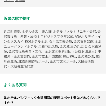
カフェ
,
居酒屋
近隣の駅で探す
近江町市場
,
ホテル金沢 兼六荘
,
ホテルリソルトリニティ金沢
,
金
沢市役所 産業・経済ＩＴビジネスプラザ武蔵
,
ANAホリデイ・イ
ン金沢スカイ
,
KKRホテル金沢
,
石川県文教会館
,
金沢蓄音器館
,
金沢
ニューグランドホテル
,
泉鏡花記念館
,
金沢城 三の丸広場
,
金沢東別
院
,
金沢市役所教育・文化 金沢文化振興財団（公益財団法人）事
務局・金沢文芸館
,
金沢市立玉川図書館
,
尾山神社
,
金沢城公園
,
主計
町茶屋街
,
北國新聞赤羽ホール
,
金沢市文化ホール
,
大樋美術館 十
代・大樋長左衛門窯
よくある質問
Q.
ホテルパシフィック金沢周辺の喫煙スポット数はどれくらいで
すか？