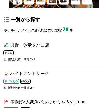
一覧から探す
20
ホテルパシフィック金沢周辺の喫煙所:
件
羽野一休堂タバコ店
紙巻き
石川県金沢市十間町２-１
ハイドアンドシーク
席で吸える
紙巻き
石川県金沢市十間町２４
串揚げ×大衆魚バル ひかりや & yajimon