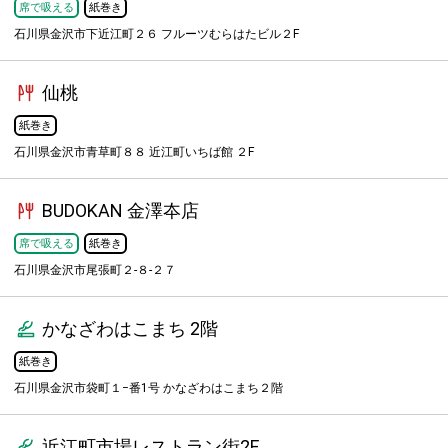
席で吸える
紙巻き
石川県金沢市下近江町２６ フルーツむらはたビル２F
仙桃
紙巻き
石川県金沢市青草町８８ 近江町いちば館 ２F
BUDOKAN 金澤夲店
席で吸える
紙巻き
石川県金沢市尾張町２-８-２７
かなざわはこまち 2階
紙巻き
石川県金沢市袋町１−番1号 かなざわはこまち２階
近江町市場レストラン街2F