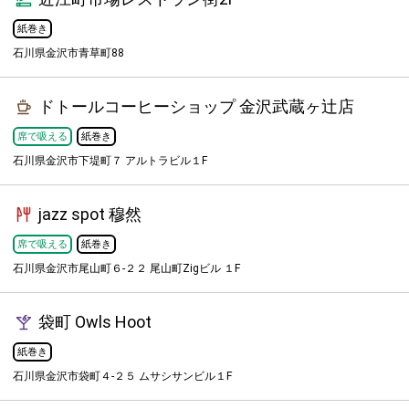
紙巻き
石川県金沢市青草町88
ドトールコーヒーショップ 金沢武蔵ヶ辻店
席で吸える
紙巻き
石川県金沢市下堤町７ アルトラビル１F
jazz spot 穆然
席で吸える
紙巻き
石川県金沢市尾山町６-２２ 尾山町Zigビル １F
袋町 Owls Hoot
紙巻き
石川県金沢市袋町４-２５ ムサシサンビル１F