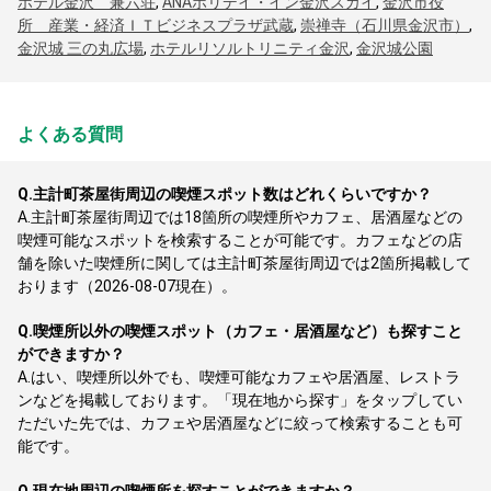
ホテル金沢 兼六荘
,
ANAホリデイ・イン金沢スカイ
,
金沢市役
所 産業・経済ＩＴビジネスプラザ武蔵
,
崇禅寺（石川県金沢市）
,
金沢城 三の丸広場
,
ホテルリソルトリニティ金沢
,
金沢城公園
よくある質問
Q.
主計町茶屋街周辺の喫煙スポット数はどれくらいですか？
A.
主計町茶屋街周辺では18箇所の喫煙所やカフェ、居酒屋などの
喫煙可能なスポットを検索することが可能です。カフェなどの店
舗を除いた喫煙所に関しては主計町茶屋街周辺では2箇所掲載して
おります（2026-08-07現在）。
Q.
喫煙所以外の喫煙スポット（カフェ・居酒屋など）も探すこと
ができますか？
A.
はい、喫煙所以外でも、喫煙可能なカフェや居酒屋、レストラ
ンなどを掲載しております。「現在地から探す」をタップしてい
ただいた先では、カフェや居酒屋などに絞って検索することも可
能です。