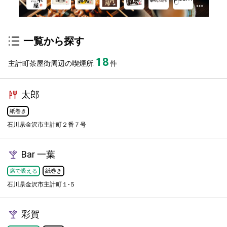
一覧から探す
18
主計町茶屋街周辺の喫煙所:
件
太郎
紙巻き
石川県金沢市主計町２番７号
Bar 一葉
席で吸える
紙巻き
石川県金沢市主計町１-５
彩賀