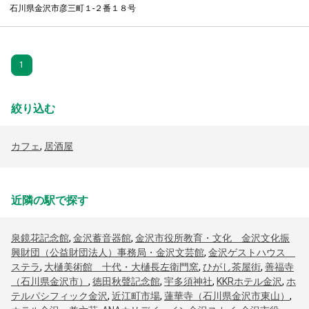
石川県金沢市彦三町１-２番１８号
1
絞り込む
カフェ
,
居酒屋
近隣の駅で探す
泉鏡花記念館
,
金沢蓄音器館
,
金沢市役所教育・文化 金沢文化振
興財団（公益財団法人）事務局・金沢文芸館
,
金沢ゲストハウス
ステラ
,
大樋美術館 十代・大樋長左衛門窯
,
ひがし茶屋街
,
善福寺
（石川県金沢市）
,
徳田秋聲記念館
,
宇多須神社
,
KKRホテル金沢
,
ホ
テルパシフィック金沢
,
近江町市場
,
蓮華寺（石川県金沢市東山）
,