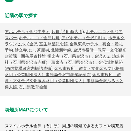
近隣の駅で探す
アパホテル＜金沢中央＞
,
片町 (片町商店街)
,
ホテルエコノ金沢ア
スパー
,
ホテルエコノ金沢片町
,
アパホテル＜金沢片町＞
,
ホテルク
ラウンヒルズ金沢
,
室生犀星記念館
,
金沢東急ホテル 宴会・婚礼
予約
,
妙立寺
,
にし茶屋街
,
北陸新幹線
,
金沢市役所 教育・文化観光
政策課・西茶屋資料館
,
極楽寺（石川県金沢市）
,
金沢ＡＺ
,
諏訪神
社（石川県金沢市寺町）
,
瑞泉寺（石川県金沢市）
,
金沢城惣構跡
(西内惣構跡宮内橋詰遺構)
,
金沢市役所 教育・文化金沢文化振興
財団（公益財団法人）事務局金沢市老舗記念館
,
金沢市役所 教
育・文化金沢文化振興財団（公益財団法人）事務局金沢ふるさと
偉人館
,
石川県教育会館
喫煙所MAPについて
スマイルホテル金沢（石川県）周辺の喫煙できるカフェや喫茶店