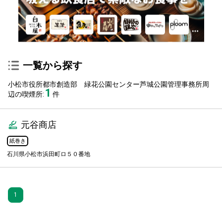
一覧から探す
小松市役所都市創造部 緑花公園センター芦城公園管理事務所周
1
辺の喫煙所:
件
元谷商店
紙巻き
石川県小松市浜田町ロ５０番地
1