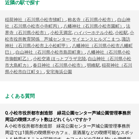
近隣の駅で探す
稲荷神社（石川県小松市悌町）
,
称名寺（石川県小松市）
,
白山神
社（石川県小松市小寺町丙）
,
八幡神社（石川県小松市園町）
,
法
界寺（石川県小松市）
,
小松天満宮
,
ハイパーホテル小松
,
小松駅
,
小
松市役所教育関係 芦城センター
,
サイエンスヒルズこまつ
,
諏訪
神社（石川県小松市上小松町甲）
,
八幡神社（石川県小松市八幡町
巳）
,
白山神社（石川県小松市島田町庚）
,
八幡神社（石川県小松
市御館町乙）
,
小松空港 ほっとプラザ北陸
,
白山神社（石川県小松
市大島町カ）
,
春日神社（石川県小松市）
,
明峰駅
,
稲荷神社（石川
県小松市白江町タ）
,
安宅海浜公園
よくある質問
Q.
小松市役所都市創造部 緑花公園センター芦城公園管理事務所
周辺の喫煙スポット数はどれくらいですか？
A.
小松市役所都市創造部 緑花公園センター芦城公園管理事務所
周辺では1箇所の喫煙所やカフェ、居酒屋などの喫煙可能なスポッ