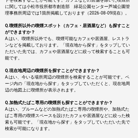
トを検索することが可能です。カフェなどの店舗を除いた喫煙所
に関しては小松市役所都市創造部 緑花公園センター芦城公園管
理事務所周辺では1箇所掲載しております（2026-08-09現在）。
Q.
喫煙所以外の喫煙スポット（カフェ・居酒屋など）も探すこと
ができますか？
A.
はい、喫煙所以外でも、喫煙可能なカフェや居酒屋、レストラ
ンなどを掲載しております。「現在地から探す」をタップしてい
ただいた先では、カフェや居酒屋などに絞って検索することも可
能です。
Q.
現在地周辺の喫煙所を探すことができますか？
A.
はい、今いる場所周辺の喫煙所を検索することが可能です。ペ
ージ内の「現在地から探す」をタップしていただくと、現在地周
辺の地図上に喫煙所が表示されます。
Q.
加熱式たばこ専用の喫煙所も探すことができますか？
A.
はい、プルームなどの加熱式たばこ専用の喫煙所や、加熱式た
ばこ専用の喫煙スペースを設けたカフェや居酒屋などに絞った検
索も可能です。「現在地から探す」をタップしていただいた先で
検索が可能になります。