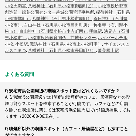
小松天満宮
,
八幡神社（石川県小松市御館町乙）
,
小松市役所都市
創造部 緑花公園センター芦城公園管理事務所
,
稲荷神社（石川県
小松市悌町）
,
八幡神社（石川県小松市園町）
,
春日神社（石川県
小松市）
,
白山神社（石川県小松市島田町庚）
,
称名寺（石川県小
松市）
,
白山神社（石川県小松市小寺町丙）
,
明峰駅
,
法界寺（石川
県小松市）
,
小松市役所教育関係 芦城センター
,
ハイパーホテル
小松
,
小松駅
,
諏訪神社（石川県小松市上小松町甲）
,
サイエンスヒ
ルズこまつ
,
八幡神社（石川県小松市長田町リ）
,
能美根上駅
よくある質問
Q.
安宅海浜公園周辺の喫煙スポット数はどれくらいですか？
A.
安宅海浜公園周辺では1箇所の喫煙所やカフェ、居酒屋などの喫
煙可能なスポットを検索することが可能です。カフェなどの店舗
を除いた喫煙所に関しては安宅海浜公園周辺では1箇所掲載してお
ります（2026-08-06現在）。
Q.
喫煙所以外の喫煙スポット（カフェ・居酒屋など）も探すこと
ができますか？