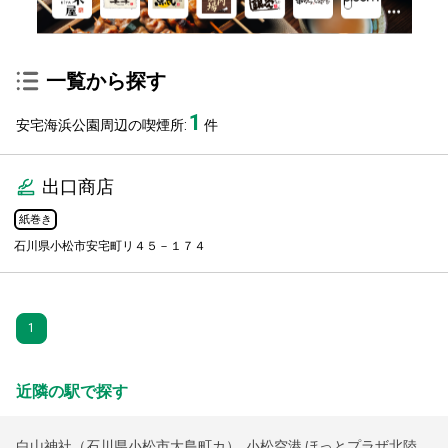
一覧から探す
1
安宅海浜公園周辺の喫煙所:
件
出口商店
紙巻き
石川県小松市安宅町リ４５－１７４
1
近隣の駅で探す
白山神社（石川県小松市大島町カ）
,
小松空港 ほっとプラザ北陸
,